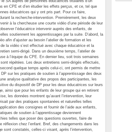
r le SA auprès de personnes éducatrices titulaires d’un
s en CPE et d’en étudier les effets perçus, et ce, tel que
nes éducatrices qui y ont pris part. Pour ce faire,
 durant la recherche-intervention. Premièrement, les deux
arvenir à la chercheuse une courte vidéo d’une période de leur
bserver l’éducatrice intervenir auprès des enfants, de
elles soutiennent les apprentissages par la suite. D’abord, la
o afin d’ajuster au besoin l’atelier de formation et les
 de la vidéo s’est effectué avec chaque éducatrice et la
retien semi-dirigé. Dans un deuxième temps, l’atelier de
euse à l’équipe du CPE. En dernier lieu, soit trois semaines
 sont répétées. Les deux entretiens semi-dirigés effectués,
le second quelque temps après celui-ci, ont permis de mettre
de DP sur les pratiques de soutien à l’apprentissage des deux
’une analyse qualitative des propos des participantes, les
positive du dispositif de DP pour les deux éducatrices sur leurs
e, ainsi que pour les enfants de leur groupe qui en retirent
se, les données montrent qu’avant l’intervention, leur
isait par des pratiques spontanées et naturelles telles
plication des consignes et fournir de l’aide aux enfants,
pratiques de soutien à l’apprentissage deviennent
chies telles que poser des questions ouvertes, faire de
de réflexion chez l’enfant. Bref, des changements dans les
e sont constatés, celles-ci visant, après l’intervention,