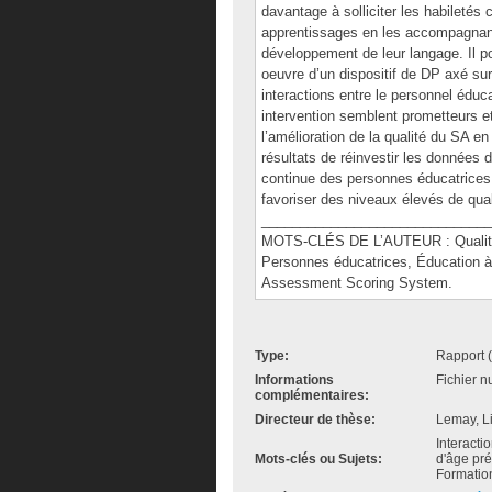
davantage à solliciter les habiletés 
apprentissages en les accompagnant 
développement de leur langage. Il po
oeuvre d’un dispositif de DP axé sur
interactions entre le personnel éduca
intervention semblent prometteurs et
l’amélioration de la qualité du SA e
résultats de réinvestir les données d
continue des personnes éducatrices,
favoriser des niveaux élevés de qual
______________________________
MOTS-CLÉS DE L’AUTEUR : Qualité de
Personnes éducatrices, Éducation à
Assessment Scoring System.
Type:
Rapport 
Informations
Fichier n
complémentaires:
Directeur de thèse:
Lemay, L
Interacti
Mots-clés ou Sujets:
d'âge pre
Formation