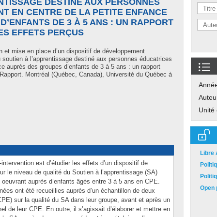
ENTISSAGE DESTINÉ AUX PERSONNES
T EN CENTRE DE LA PETITE ENFANCE
’ENFANTS DE 3 À 5 ANS : UN RAPPORT
LES EFFETS PERÇUS
n et mise en place d’un dispositif de développement
du soutien à l’apprentissage destiné aux personnes éducatrices
ce auprès des groupes d’enfants de 3 à 5 ans : un rapport
 » Rapport. Montréal (Québec, Canada), Université du Québec à
Anné
Auteu
Unité
Libre
intervention est d’étudier les effets d’un dispositif de
Polit
r le niveau de qualité du Soutien à l’apprentissage (SA)
Polit
 oeuvrant auprès d’enfants âgés entre 3 à 5 ans en CPE.
Open p
nnées ont été recueillies auprès d’un échantillon de deux
E) sur la qualité du SA dans leur groupe, avant et après un
nel de leur CPE. En outre, il s’agissait d’élaborer et mettre en