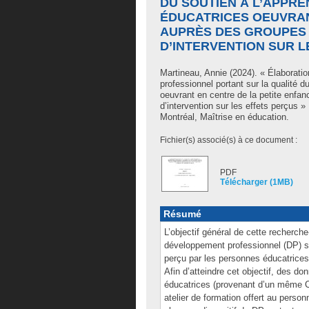
DU SOUTIEN À L’APPR
ÉDUCATRICES OEUVRAN
AUPRÈS DES GROUPES D
D’INTERVENTION SUR 
Martineau, Annie
(2024). « Élaboratio
professionnel portant sur la qualité 
oeuvrant en centre de la petite enfan
d’intervention sur les effets perçus
Montréal, Maîtrise en éducation.
Fichier(s) associé(s) à ce document :
PDF
Télécharger (1MB)
Résumé
L’objectif général de cette recherche-
développement professionnel (DP) su
perçu par les personnes éducatrices
Afin d’atteindre cet objectif, des do
éducatrices (provenant d’un même CP
atelier de formation offert au person