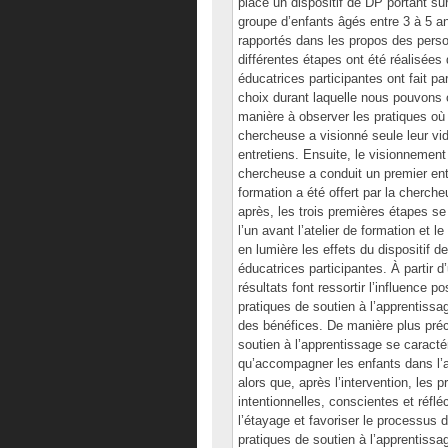
place un dispositif de DP portant su
groupe d’enfants âgés entre 3 à 5 an
rapportés dans les propos des person
différentes étapes ont été réalisées
éducatrices participantes ont fait p
choix durant laquelle nous pouvons o
manière à observer les pratiques où 
chercheuse a visionné seule leur vidé
entretiens. Ensuite, le visionnement
chercheuse a conduit un premier ent
formation a été offert par la cherch
après, les trois premières étapes se
l’un avant l’atelier de formation et 
en lumière les effets du dispositif 
éducatrices participantes. À partir d
résultats font ressortir l’influence 
pratiques de soutien à l’apprentissag
des bénéfices. De manière plus préci
soutien à l’apprentissage se caractér
qu’accompagner les enfants dans l’ap
alors que, après l’intervention, les 
intentionnelles, conscientes et réflé
l’étayage et favoriser le processus 
pratiques de soutien à l’apprentissag