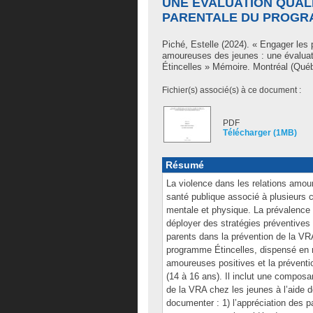
UNE ÉVALUATION QUAL
PARENTALE DU PROGR
Piché, Estelle
(2024). « Engager les p
amoureuses des jeunes : une évaluat
Étincelles » Mémoire. Montréal (Québ
Fichier(s) associé(s) à ce document :
PDF
Télécharger (1MB)
Résumé
La violence dans les relations amo
santé publique associé à plusieurs 
mentale et physique. La prévalence 
déployer des stratégies préventives 
parents dans la prévention de la VRA,
programme Étincelles, dispensé en m
amoureuses positives et la prévent
(14 à 16 ans). Il inclut une composa
de la VRA chez les jeunes à l’aide d
documenter : 1) l’appréciation des p