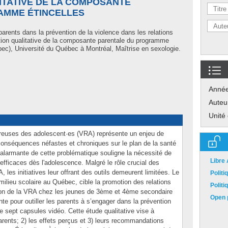
ITATIVE DE LA COMPOSANTE
AMME ÉTINCELLES
arents dans la prévention de la violence dans les relations
ion qualitative de la composante parentale du programme
ec), Université du Québec à Montréal, Maîtrise en sexologie.
Anné
Auteu
Unité
ureuses des adolescent·es (VRA) représente un enjeu de
conséquences néfastes et chroniques sur le plan de la santé
alarmante de cette problématique souligne la nécessité de
Libre
efficaces dès l'adolescence. Malgré le rôle crucial des
 les initiatives leur offrant des outils demeurent limitées. Le
Polit
ilieu scolaire au Québec, cible la promotion des relations
Polit
ion de la VRA chez les jeunes de 3ème et 4ème secondaire
Open p
nte pour outiller les parents à s’engager dans la prévention
e sept capsules vidéo. Cette étude qualitative vise à
arents; 2) les effets perçus et 3) leurs recommandations