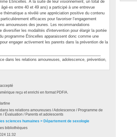
me Étincelles. À la suite de leur visionnement, un total de
gé·es entre 40 et 49 ans) a participé à une entrevue
se thématique a révélé une appréciation positive du contenu
articulièrement efficaces pour favoriser l’engagement
tions amoureuses des jeunes. Les recommandations
 diversifier les modalités d'intervention pour élargir la portée
du programme Étincelles apparaissent donc comme une
 pour engager activement les parents dans la prévention de la
_______________________________________________
dans les relations amoureuses, adolescence, prévention,
accepté
umérique reçu et enrichi en format PDF/A.
artine
 dans les relations amoureuses / Adolescence / Programme de
on / Évaluation / Parents et adolescents
des sciences humaines > Département de sexologie
es bibliothèques
2024 11:32