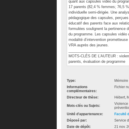
quant aux capsules vidéo du program
17 parents (82,4 % femmes; 76,5 % â
individuelle semi-dirigée. Une analy
pédagogique des capsules, perçues p
éducatif des parents face aux rela
formulées soulignent la pertinence de
du programme. Les capsules vidéo 
modalité d’intervention prometteuse
VRA auprès des jeunes.
______________________________
MOTS-CLÉS DE L’AUTEUR : violence 
parents, évaluation de programme
Type:
Mémoire 
Informations
Fichier n
complémentaires:
Directeur de thèse:
Hébert, M
Violence
Mots-clés ou Sujets:
préventi
Unité d'appartenance:
Faculté 
Déposé par:
Service d
Date de dépôt:
21 nov. 