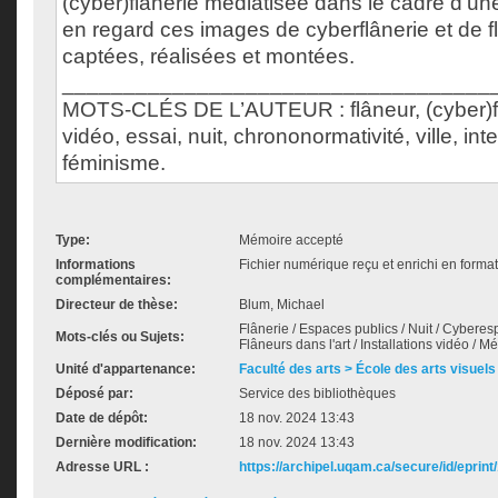
(cyber)flânerie médiatisée dans le cadre d'une
en regard ces images de cyberflânerie et de f
captées, réalisées et montées.
___________________________________
MOTS-CLÉS DE L’AUTEUR : flâneur, (cyber)fl
vidéo, essai, nuit, chrononormativité, ville, int
féminisme.
Type:
Mémoire accepté
Informations
Fichier numérique reçu et enrichi en forma
complémentaires:
Directeur de thèse:
Blum, Michael
Flânerie / Espaces publics / Nuit / Cyberes
Mots-clés ou Sujets:
Flâneurs dans l'art / Installations vidéo / Me
Unité d'appartenance:
Faculté des arts > École des arts visuels
Déposé par:
Service des bibliothèques
Date de dépôt:
18 nov. 2024 13:43
Dernière modification:
18 nov. 2024 13:43
Adresse URL :
https://archipel.uqam.ca/secure/id/eprint