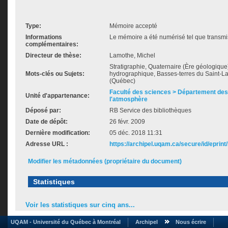
Type:
Mémoire accepté
Informations
Le mémoire a été numérisé tel que transmis
complémentaires:
Directeur de thèse:
Lamothe, Michel
Stratigraphie, Quaternaire (Ère géologique
Mots-clés ou Sujets:
hydrographique, Basses-terres du Saint-L
(Québec)
Faculté des sciences > Département des 
Unité d'appartenance:
l'atmosphère
Déposé par:
RB Service des bibliothèques
Date de dépôt:
26 févr. 2009
Dernière modification:
05 déc. 2018 11:31
Adresse URL :
https://archipel.uqam.ca/secure/id/eprint
Modifier les métadonnées (propriétaire du document)
Statistiques
Voir les statistiques sur cinq ans...
UQAM - Université du Québec à Montréal
Archipel
Nous écrire