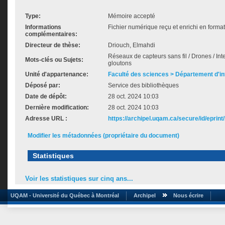
Type:
Mémoire accepté
Informations
Fichier numérique reçu et enrichi en forma
complémentaires:
Directeur de thèse:
Driouch, Elmahdi
Réseaux de capteurs sans fil / Drones / Int
Mots-clés ou Sujets:
gloutons
Unité d'appartenance:
Faculté des sciences > Département d'i
Déposé par:
Service des bibliothèques
Date de dépôt:
28 oct. 2024 10:03
Dernière modification:
28 oct. 2024 10:03
Adresse URL :
https://archipel.uqam.ca/secure/id/eprint
Modifier les métadonnées (propriétaire du document)
Statistiques
Voir les statistiques sur cinq ans...
UQAM - Université du Québec à Montréal
Archipel
Nous écrire