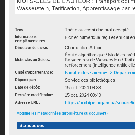
MOTS-CLÉS DE L’AUTEUR : Transport optima
Wasserstein, Tarification, Apprentissage par 
Thèse ou essai doctoral accepté
Type:
Informations
Fichier numérique reçu et enrichi e
complémentaires:
Charpentier, Arthur
Directeur de thèse:
Équité algorithmique / Modèles prédi
Barycentres de Wasserstein / Tarifi
Mots-clés ou Sujets:
renforcement (Intelligence artificielle
Faculté des sciences > Départe
Unité d'appartenance:
Service des bibliothèques
Déposé par:
15 oct. 2024 09:38
Date de dépôt:
15 oct. 2024 09:40
Dernière modification:
https://archipel.uqam.ca/secure/i
Adresse URL :
Modifier les métadonnées (propriétaire du document)
Statistiques