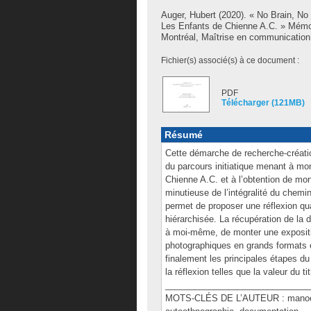
Auger, Hubert
(2020). « No Brain, No G
Les Enfants de Chienne A.C. » Mémo
Montréal, Maîtrise en communication
Fichier(s) associé(s) à ce document :
PDF
Télécharger (121MB)
Résumé
Cette démarche de recherche-créatio
du parcours initiatique menant à mon 
Chienne A.C. et à l’obtention de mo
minutieuse de l’intégralité du che
permet de proposer une réflexion qua
hiérarchisée. La récupération de la 
à moi-même, de monter une expositi
photographiques en grands formats e
finalement les principales étapes du
la réflexion telles que la valeur du ti
______________________________
MOTS-CLÉS DE L’AUTEUR : manoeuvre, 