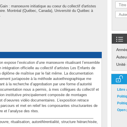
ain : manoeuvre initiatique au coeur du collectif d'artistes
ire. Montréal (Québec, Canada), Université du Québec à
.
Anné
Auteu
n expose l’exécution d’une manoeuvre ritualisant l’ensemble
Unité
intégration officielle au collectif d’artistes Les Enfants de
n diplôme de maîtrise par le fait même. La documentation
minement juxtaposée à la méthode autoethnographique me
nt à la recherche d’approbation par une forme d’autorité
documentation nous a permis, à mes collègues du collectif et
Libre
on institutive principalement composée de montages
Polit
t d’oeuvres vidéo documentaires. L’exposition retrace
Polit
 parcours et met en relief les composantes structurantes de
Open p
tre et l’analyse des rites.
_______________________________________________
ritualisation, autoréférentialité, structure hiérarchisée,