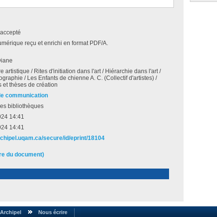
accepté
umérique reçu et enrichi en format PDF/A.
Diane
rtistique / Rites d'initiation dans l'art / Hiérarchie dans l'art /
graphie / Les Enfants de chienne A. C. (Collectif d'artistes) /
 et thèses de création
de communication
es bibliothèques
024 14:41
024 14:41
archipel.uqam.ca/secure/id/eprint/18104
ire du document)
Archipel
Nous écrire