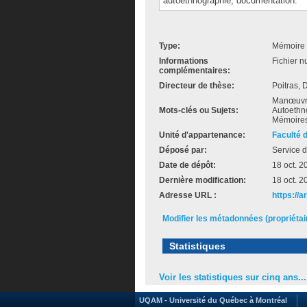
autoethnographie, documentation.
Type:
Mémoire 
Informations
Fichier n
complémentaires:
Directeur de thèse:
Poitras, 
Manœuvre a
Mots-clés ou Sujets:
Autoethno
Mémoires
Unité d'appartenance:
Faculté 
Déposé par:
Service d
Date de dépôt:
18 oct. 2
Dernière modification:
18 oct. 2
Adresse URL :
https://
Modifier les métadonnées (propriéta
Statistiques
Voir les statistiques sur cinq ans...
UQAM - Université du Québec à Montréal