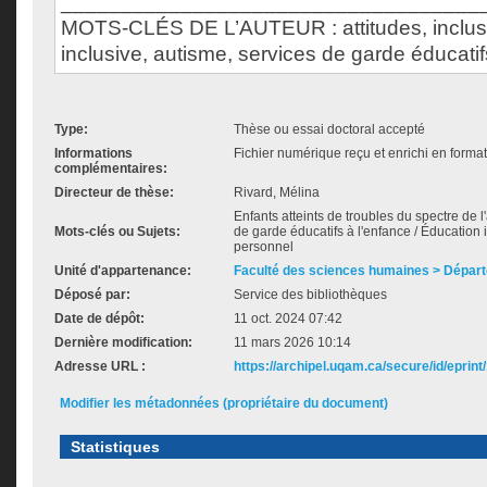
___________________________________
MOTS-CLÉS DE L’AUTEUR : attitudes, inclusi
inclusive, autisme, services de garde éducatif
Type:
Thèse ou essai doctoral accepté
Informations
Fichier numérique reçu et enrichi en forma
complémentaires:
Directeur de thèse:
Rivard, Mélina
Enfants atteints de troubles du spectre de l'
Mots-clés ou Sujets:
de garde éducatifs à l'enfance / Éducation i
personnel
Unité d'appartenance:
Faculté des sciences humaines > Dépar
Déposé par:
Service des bibliothèques
Date de dépôt:
11 oct. 2024 07:42
Dernière modification:
11 mars 2026 10:14
Adresse URL :
https://archipel.uqam.ca/secure/id/eprint
Modifier les métadonnées (propriétaire du document)
Statistiques