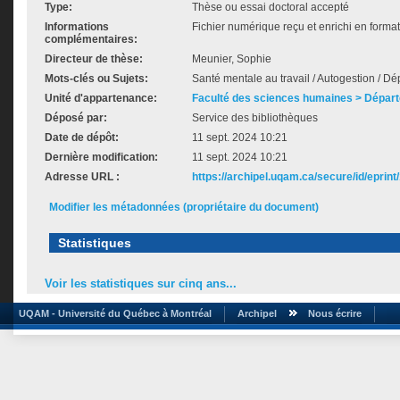
Type:
Thèse ou essai doctoral accepté
Informations
Fichier numérique reçu et enrichi en forma
complémentaires:
Directeur de thèse:
Meunier, Sophie
Mots-clés ou Sujets:
Santé mentale au travail / Autogestion / Dép
Unité d'appartenance:
Faculté des sciences humaines > Dépar
Déposé par:
Service des bibliothèques
Date de dépôt:
11 sept. 2024 10:21
Dernière modification:
11 sept. 2024 10:21
Adresse URL :
https://archipel.uqam.ca/secure/id/eprint
Modifier les métadonnées (propriétaire du document)
Statistiques
Voir les statistiques sur cinq ans...
UQAM - Université du Québec à Montréal
Archipel
Nous écrire