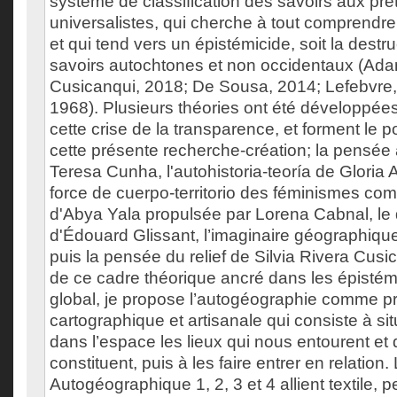
système de classification des savoirs aux pré
universalistes, qui cherche à tout comprendre 
et qui tend vers un épistémicide, soit la destr
savoirs autochtones et non occidentaux (Ada
Cusicanqui, 2018; De Sousa, 2014; Lefebvre,
1968). Plusieurs théories ont été développées 
cette crise de la transparence, et forment le p
cette présente recherche-création; la pensée 
Teresa Cunha, l'autohistoria-teoría de Gloria A
force de cuerpo-territorio des féminismes c
d'Abya Yala propulsée par Lorena Cabnal, le d
d'Édouard Glissant, l’imaginaire géographiq
puis la pensée du relief de Silvia Rivera Cusi
de ce cadre théorique ancré dans les épisté
global, je propose l’autogéographie comme pr
cartographique et artisanale qui consiste à si
dans l’espace les lieux qui nous entourent et
constituent, puis à les faire entrer en relatio
Autogéographique 1, 2, 3 et 4 allient textile, p