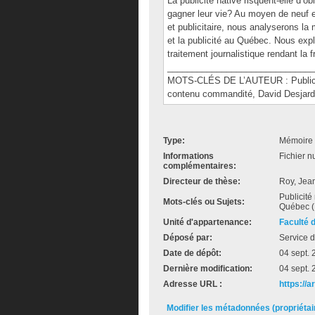
La publicité native risquent-elle d’ob
gagner leur vie? Au moyen de neuf e
et publicitaire, nous analyserons l
et la publicité au Québec. Nous exp
traitement journalistique rendant la f
______________________________
MOTS-CLÉS DE L’AUTEUR : Publicité,
contenu commandité, David Desjard
Type:
Mémoire 
Informations
Fichier n
complémentaires:
Directeur de thèse:
Roy, Jea
Publicité 
Mots-clés ou Sujets:
Québec (
Unité d'appartenance:
Faculté 
Déposé par:
Service d
Date de dépôt:
04 sept.
Dernière modification:
04 sept.
Adresse URL :
https://
Modifier les métadonnées (propriéta