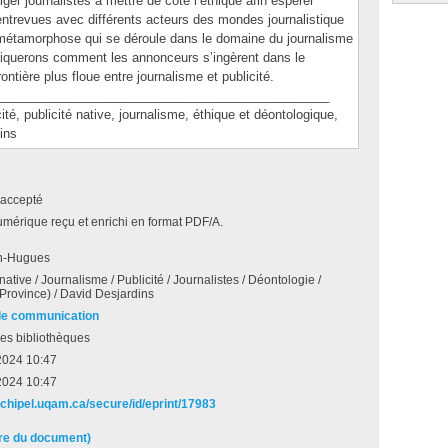
liger journalistes à mettre de côté l’éthique afin espérer
ntrevues avec différents acteurs des mondes journalistique
a métamorphose qui se déroule dans le domaine du journalisme
liquerons comment les annonceurs s’ingèrent dans le
rontière plus floue entre journalisme et publicité.
_______________________________________________
 publicité native, journalisme, éthique et déontologique,
ins
accepté
umérique reçu et enrichi en format PDF/A.
n-Hugues
native / Journalisme / Publicité / Journalistes / Déontologie /
Province) / David Desjardins
de communication
es bibliothèques
 2024 10:47
 2024 10:47
archipel.uqam.ca/secure/id/eprint/17983
ire du document)