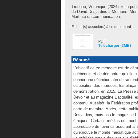
Trudeau, Véronique
(2024). « La publi
de David Desjardins » Mémoire. Mont
Maîtrise en communication.
Fichier(s) associé(s) à ce document :
PDF
Télécharger (2MB)
Résumé
L’objectif de ce mémoire est de démo
québécois et de démontrer qu’elle a 
donner une définition afin de se ren
disposition des marques, les plaçant
démonstration, en 2015, La Presse a
Devoir et au magazine L’actualité, 
contenu. Aussitôt, la Fédération pro
carte de membre. Après, cette publi
Desjardins, mais pas le magazine L’a
éthiques. Certains médias estiment 
appréciable de revenus assurant ainsi
qu’éprouve le monde médiatique actu