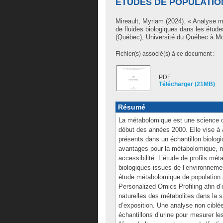
ÉTUDES DE POPULATION
Mireault, Myriam
(2024). « Analyse m
de fluides biologiques dans les étude
(Québec), Université du Québec à Mon
Fichier(s) associé(s) à ce document :
PDF
Télécharger (21MB)
Résumé
La métabolomique est une science omi
début des années 2000. Elle vise à 
présents dans un échantillon biologi
avantages pour la métabolomique, n
accessibilité. L’étude de profils mé
biologiques issues de l’environnemen
étude métabolomique de population 
Personalized Omics Profiling afin d
naturelles des métabolites dans la 
d’exposition. Une analyse non ciblée
échantillons d’urine pour mesurer le