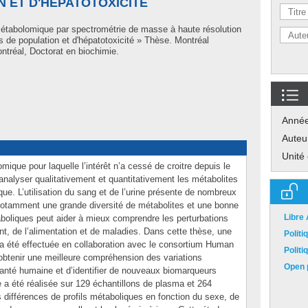
 ET D'HÉPATOTOXICITÉ
étabolomique par spectrométrie de masse à haute résolution
s de population et d'hépatotoxicité » Thèse. Montréal
tréal, Doctorat en biochimie.
Anné
Auteu
Unité
que pour laquelle l’intérêt n’a cessé de croitre depuis le
analyser qualitativement et quantitativement les métabolites
que. L’utilisation du sang et de l’urine présente de nombreux
otamment une grande diversité de métabolites et une bonne
Libre
taboliques peut aider à mieux comprendre les perturbations
t, de l’alimentation et de maladies. Dans cette thèse, une
Polit
a été effectuée en collaboration avec le consortium Human
Polit
’obtenir une meilleure compréhension des variations
Open p
santé humaine et d’identifier de nouveaux biomarqueurs
 a été réalisée sur 129 échantillons de plasma et 264
s différences de profils métaboliques en fonction du sexe, de