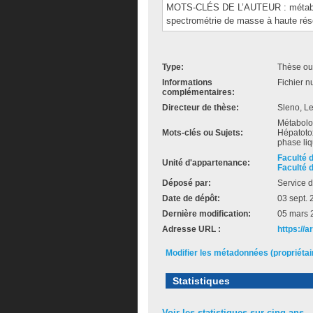
MOTS-CLÉS DE L’AUTEUR : métabolo
spectrométrie de masse à haute réso
Type:
Thèse ou
Informations
Fichier n
complémentaires:
Directeur de thèse:
Sleno, L
Métabolo
Mots-clés ou Sujets:
Hépatoto
phase liq
Faculté 
Unité d'appartenance:
Faculté 
Déposé par:
Service d
Date de dépôt:
03 sept.
Dernière modification:
05 mars 
Adresse URL :
https://
Modifier les métadonnées (propriéta
Statistiques
Voir les statistiques sur cinq ans...