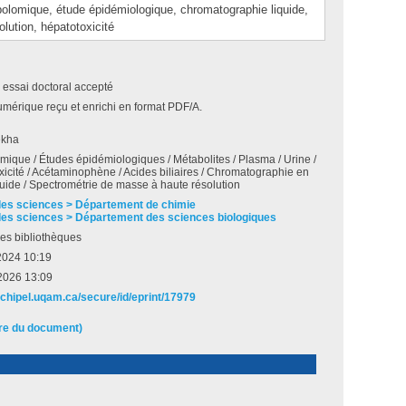
mique, étude épidémiologique, chromatographie liquide,
lution, hépatotoxicité
 essai doctoral accepté
umérique reçu et enrichi en format PDF/A.
ekha
mique / Études épidémiologiques / Métabolites / Plasma / Urine /
xicité / Acétaminophène / Acides biliaires / Chromatographie en
uide / Spectrométrie de masse à haute résolution
des sciences > Département de chimie
des sciences > Département des sciences biologiques
es bibliothèques
 2024 10:19
2026 13:09
archipel.uqam.ca/secure/id/eprint/17979
ire du document)