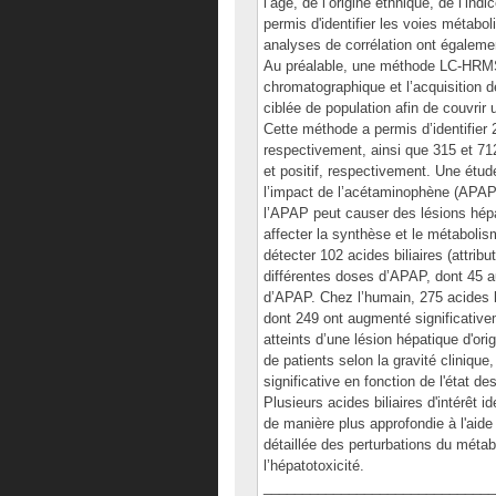
l’âge, de l’origine ethnique, de l’in
permis d'identifier les voies métabo
analyses de corrélation ont égalem
Au préalable, une méthode LC-HRMS/M
chromatographique et l’acquisition 
ciblée de population afin de couvrir
Cette méthode a permis d’identifier 
respectivement, ainsi que 315 et 712
et positif, respectivement. Une étude
l’impact de l’acétaminophène (APAP) s
l’APAP peut causer des lésions hépa
affecter la synthèse et le métabolis
détecter 102 acides biliaires (attri
différentes doses d’APAP, dont 45 a
d’APAP. Chez l’humain, 275 acides b
dont 249 ont augmenté significative
atteints d’une lésion hépatique d'o
de patients selon la gravité clinique
significative en fonction de l'état d
Plusieurs acides biliaires d'intérêt i
de manière plus approfondie à l'aide
détaillée des perturbations du méta
l’hépatotoxicité.
______________________________