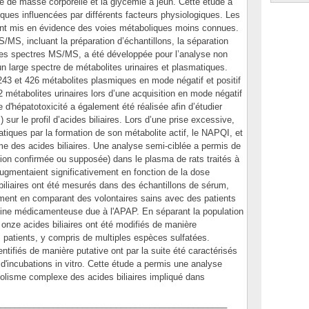
dice de masse corporelle et la glycémie à jeun. Cette étude a
liques influencées par différents facteurs physiologiques. Les
ent mis en évidence des voies métaboliques moins connues.
S, incluant la préparation d’échantillons, la séparation
des spectres MS/MS, a été développée pour l’analyse non
 un large spectre de métabolites urinaires et plasmatiques.
243 et 426 métabolites plasmiques en mode négatif et positif
 métabolites urinaires lors d’une acquisition en mode négatif
 d'hépatotoxicité a également été réalisée afin d’étudier
ur le profil d’acides biliaires. Lors d’une prise excessive,
tiques par la formation de son métabolite actif, le NAPQI, et
me des acides biliaires. Une analyse semi-ciblée a permis de
bution confirmée ou supposée) dans le plasma de rats traités à
ugmentaient significativement en fonction de la dose
iliaires ont été mesurés dans des échantillons de sérum,
ment en comparant des volontaires sains avec des patients
rigine médicamenteuse due à l'APAP. En séparant la population
, onze acides biliaires ont été modifiés de manière
es patients, y compris de multiples espèces sulfatées.
dentifiés de manière putative ont par la suite été caractérisés
 d'incubations in vitro. Cette étude a permis une analyse
bolisme complexe des acides biliaires impliqué dans
_______________________________________________