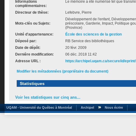
Informations
Le mémoire a été numérisé tel que transmis
complémentaires:
Directeur de thèse:
Lefebvre, Pierre
Développement de l'enfant, Développement
Mots-clés ou Sujets:
préscolaire, Garderie, Impact, Politique 
(Province)
Unité d'appartenance:
École des sciences de la gestion
Déposé par:
RB Service des bibliothèques
Date de dépôt:
20 févr. 2009
Dernière modification:
06 déc. 2018 11:42
Adresse URL :
https://archipel.uqam.ca/secure/id/eprint
Modifier les métadonnées (propriétaire du document)
Statistiques
Voir les statistiques sur cinq ans...
UQAM - Université du Québec à Montréal
Archipel
Nous écrire