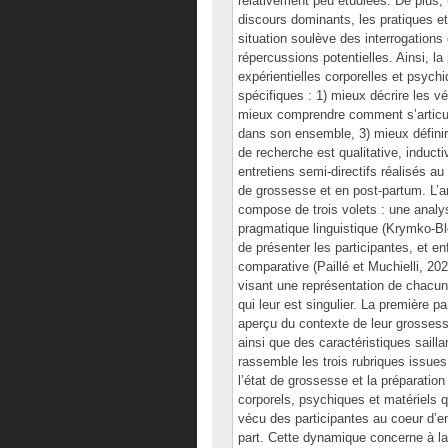
relativement peu étudiées. De plus,
discours dominants, les pratiques e
situation soulève des interrogations 
répercussions potentielles. Ainsi, la
expérientielles corporelles et psych
spécifiques : 1) mieux décrire les v
mieux comprendre comment s’articul
dans son ensemble, 3) mieux défini
de recherche est qualitative, inducti
entretiens semi-directifs réalisés 
de grossesse et en post-partum. L’a
compose de trois volets : une analys
pragmatique linguistique (Krymko-Bl
de présenter les participantes, et e
comparative (Paillé et Muchielli, 20
visant une représentation de chacun
qui leur est singulier. La première p
aperçu du contexte de leur grossess
ainsi que des caractéristiques saill
rassemble les trois rubriques issue
l’état de grossesse et la préparation
corporels, psychiques et matériels 
vécu des participantes au coeur d’en
part. Cette dynamique concerne à la 