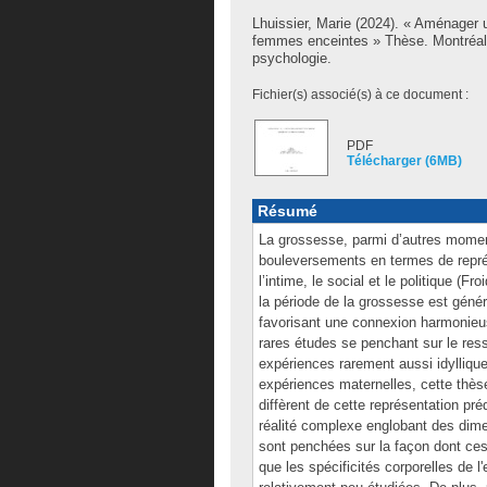
Lhuissier, Marie
(2024). « Aménager un
femmes enceintes » Thèse. Montréal 
psychologie.
Fichier(s) associé(s) à ce document :
PDF
Télécharger (6MB)
Résumé
La grossesse, parmi d’autres moment
bouleversements en termes de représ
l’intime, le social et le politique (
la période de la grossesse est gé
favorisant une connexion harmonieus
rares études se penchant sur le re
expériences rarement aussi idyllique
expériences maternelles, cette thè
diffèrent de cette représentation p
réalité complexe englobant des dime
sont penchées sur la façon dont ces 
que les spécificités corporelles de 