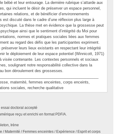
le bébé et leur entourage. La dernière rubrique s’attarde aux
es, qui incluent le désir de préserver un espace personnel,
ertaines relations, et de bénéficier d’environnements
 est discuté dans le cadre d’une réflexion plus large à
intrapsychique. La thèse met en évidence que la grossesse peut
o-psychique ainsi que le sentiment d’intégrité du Moi pour
entations, normes et pratiques sociales liées aux femmes
ent au regard des défis que les participantes expriment.
préserver leurs lieux existants en respectant leur intégrité
ir le déploiement de leur espace potentiel (Winnicott, 1971)
à visée contenante. Les contextes personnels et sociaux
es, soulignant notre responsabilité collective dans la
 au bon déroulement des grossesses.
_______________________________________________
e, maternité, femmes enceintes, corps enceints,
ations sociales, recherche qualitative
 essai doctoral accepté
umérique reçu et enrichi en format PDF/A.
leton, Irène
 / Maternité / Femmes enceintes / Expérience / Esprit et corps