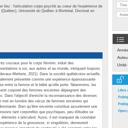
 lieu : l'articulation corps-psyché au coeur de l'expérience de
(Québec), Université du Québec à Montréal, Doctorat en
Anné
Auteu
s cruciaux pour le corps féminin, induit des
Unité
entations à soi, aux autres et au monde, intriquant toujours
Froidevaux-Metterie, 2021). Dans la société québécoise actuelle,
néralement présentée comme une expérience épanouissante
e entre la femme et le bébé qu’elle porte. Néanmoins, les
ssenti corporel des femmes enceintes dépeignent des
Libre
s. Dans l'objectif d'enrichir la reconnaissance des diverses
Polit
se met en lumière des vécus de femmes enceintes qui
Polit
rédominante. Bien qu’être enceinte constitue assurément une
Open p
nsions tant corporelles que psychiques, peu d'études se
éléments s’articulent. Aussi, il est marquant de constater
l'expérience de la grossesse, si singulières, demeurent