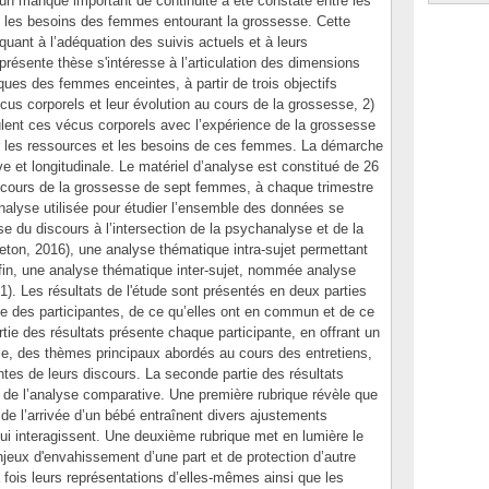
 un manque important de continuité a été constaté entre les
t les besoins des femmes entourant la grossesse. Cette
quant à l’adéquation des suivis actuels et à leurs
 présente thèse s'intéresse à l’articulation des dimensions
iques des femmes enceintes, à partir de trois objectifs
écus corporels et leur évolution au cours de la grossesse, 2)
ent ces vécus corporels avec l’expérience de la grossesse
r les ressources et les besoins de ces femmes. La démarche
ve et longitudinale. Le matériel d’analyse est constitué de 26
au cours de la grossesse de sept femmes, à chaque trimestre
nalyse utilisée pour étudier l’ensemble des données se
e du discours à l’intersection de la psychanalyse et de la
eton, 2016), une analyse thématique intra-sujet permettant
nfin, une analyse thématique inter-sujet, nommée analyse
21). Les résultats de l'étude sont présentés en deux parties
e des participantes, de ce qu’elles ont en commun et de ce
artie des résultats présente chaque participante, en offrant un
e, des thèmes principaux abordés au cours des entretiens,
antes de leurs discours. La seconde partie des résultats
s de l’analyse comparative. Une première rubrique révèle que
 de l’arrivée d’un bébé entraînent divers ajustements
qui interagissent. Une deuxième rubrique met en lumière le
jeux d'envahissement d’une part et de protection d’autre
fois leurs représentations d’elles-mêmes ainsi que les