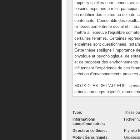
rapports qu’elles entretiennent avec 
besoins exprimés par les participant
de redéfinir des limites au sein de c
contenants. L'ensemble des résultats
l’intersection entre le social et l’
mettre à l’épreuve l'équilibre somat
certaines femmes. Certaines représ
enceintes sont questionnées, notamm
Cette thèse souligne l’importance de 
physique et psychologique, de souten
et de proposer des environnements 
influencent l'expérience de ces femm
création d'environnements propices
______________________________
MOTS-CLÉS DE L’AUTEUR : grossess
articulation corps-psyché, représent
Type:
Thèse ou
Informations
Fichier n
complémentaires:
Directeur de thèse:
Krymko-B
Mots-clés ou Sujets:
Grossesse