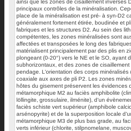
ainsi que les zones de cisaillement inverses D
principaux contrôles de la minéralisation. Ce
place de la minéralisation est pré- à syn-D2 ca
généralement fortement étirée, boudinée et pl
fabriques et les structures D2. Au sein des li
compétentes, les zones minéralisées sont aus
affectées et transposées le long des fabrique
matérialisent principalement par des plis en z
plongeant (0-20°) vers le NE et le SO, ayant 
subhorizontaux, et des zones de cisaillement 
pendage. L’orientation des corps minéralisés 
coaxiale aux axes de pli P2. Les zones minér
hôtes du gisement préservent les évidences d
métamorphique M2 au faciès amphibolite (cli
löllingite, grossulaire, ilménite), d’un évènem
faciès schiste vert supérieur (amphibole calcique
arsénopyrite) et de la superposition locale d
métamorphique M3 de plus bas grade, au faci
verts inférieur (chlorite, stilpnomelane, muscov