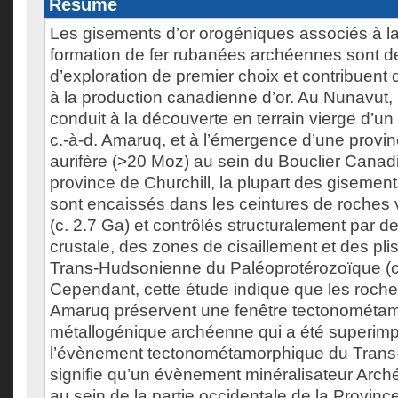
Résumé
Les gisements d’or orogéniques associés à l
formation de fer rubanées archéennes sont de
d’exploration de premier choix et contribuent
à la production canadienne d’or. Au Nunavut, l
conduit à la découverte en terrain vierge d’u
c.-à-d. Amaruq, et à l’émergence d’une provi
aurifère (>20 Moz) au sein du Bouclier Canadi
province de Churchill, la plupart des gisemen
sont encaissés dans les ceintures de roches
(c. 2.7 Ga) et contrôlés structuralement par des
crustale, des zones de cisaillement et des plis 
Trans-Hudsonienne du Paléoprotérozoïque (c
Cependant, cette étude indique que les roche
Amaruq préservent une fenêtre tectonométam
métallogénique archéenne qui a été superim
l’évènement tectonométamorphique du Trans
signifie qu’un évènement minéralisateur Arch
au sein de la partie occidentale de la Provinc