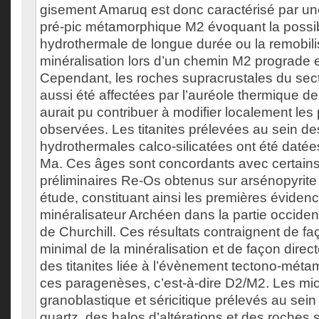
gisement Amaruq est donc caractérisé par une
pré-pic métamorphique M2 évoquant la possibil
hydrothermale de longue durée ou la remobilisa
minéralisation lors d’un chemin M2 prograde e
Cependant, les roches supracrustales du sec
aussi été affectées par l’auréole thermique de
aurait pu contribuer à modifier localement le
observées. Les titanites prélevées au sein 
hydrothermales calco-silicatées ont été daté
Ma. Ces âges sont concordants avec certain
préliminaires Re-Os obtenus sur arsénopyrite
étude, constituant ainsi les premières évide
minéralisateur Archéen dans la partie occiden
de Churchill. Ces résultats contraignent de faç
minimal de la minéralisation et de façon directe 
des titanites liée à l’évènement tectono-mét
ces paragenèses, c’est-à-dire D2/M2. Les mi
granoblastique et séricitique prélevés au sei
quartz, des halos d’altérations et des roches