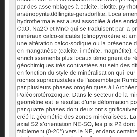
par des assemblages à calcite, biotite, pyrrhot
arsénopyrite±löllingite-gersdorffite. Localement,
hydrothermale est aussi associée à des enri
CaO, Na2O et MnO qui se traduisent par la p
minéraux calco-silicatés (clinopyroxène et am
une altération calco-sodique ou la présence 
en manganèse (calcite, ilménite, magnétite). 
enrichissements plus locaux témoignent de ré
géochimiques très contrastées au sein des dif
en fonction du style de minéralisation qui leur
roches supracrustales de l’assemblage Rumbl
par plusieurs phases orogéniques à l’Archéen
Paléoprotérozoïque. Dans le secteur de la mi
géométrie est le résultat d’une déformation p
par quatre phases dont deux ont significative
créé la géométrie des zones minéralisées. La 
axial S2 s’orientation NE-SO, les plis P2 dont
faiblement (0-20°) vers le NE, et dans certain