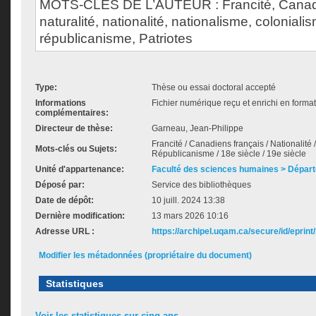
MOTS-CLÉS DE L’AUTEUR : Francité, Canada
naturalité, nationalité, nationalisme, coloniali
républicanisme, Patriotes
Type:
Thèse ou essai doctoral accepté
Informations
Fichier numérique reçu et enrichi en forma
complémentaires:
Directeur de thèse:
Garneau, Jean-Philippe
Francité / Canadiens français / Nationalité
Mots-clés ou Sujets:
Républicanisme / 18e siècle / 19e siècle
Unité d'appartenance:
Faculté des sciences humaines > Départ
Déposé par:
Service des bibliothèques
Date de dépôt:
10 juill. 2024 13:38
Dernière modification:
13 mars 2026 10:16
Adresse URL :
https://archipel.uqam.ca/secure/id/eprint
Modifier les métadonnées (propriétaire du document)
Statistiques
Voir les statistiques sur cinq ans...