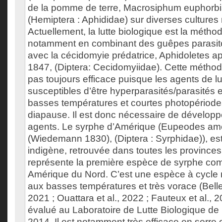
de la pomme de terre, Macrosiphum euphor
(Hemiptera : Aphididae) sur diverses cultures
Actuellement, la lutte biologique est la méthode
notamment en combinant des guêpes parasito
avec la cécidomyie prédatrice, Aphidoletes 
1847, (Diptera: Cecidomyiidae). Cette méthode
pas toujours efficace puisque les agents de lu
susceptibles d’être hyperparasités/parasités e
basses températures et courtes photopériodes
diapause. Il est donc nécessaire de dévelop
agents. Le syrphe d’Amérique (Eupeodes am
(Wiedemann 1830), (Diptera : Syrphidae)), e
indigène, retrouvée dans toutes les provinces
représente la première espèce de syrphe co
Amérique du Nord. C’est une espèce à cycle r
aux basses températures et très vorace (Bellefe
2021 ; Ouattara et al., 2022 ; Fauteux et al., 20
évalué au Laboratoire de Lutte Biologique d
2014. Il est notamment très efficace en serre