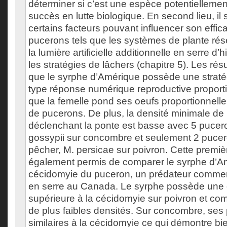
déterminer si c’est une espèce potentiellement
succès en lutte biologique. En second lieu, il s
certains facteurs pouvant influencer son effica
pucerons tels que les systèmes de plante réser
la lumière artificielle additionnelle en serre d’h
les stratégies de lâchers (chapitre 5). Les rés
que le syrphe d’Amérique possède une stratég
type réponse numérique reproductive proportio
que la femelle pond ses oeufs proportionnelle
de pucerons. De plus, la densité minimale de
déclenchant la ponte est basse avec 5 pucer
gossypii sur concombre et seulement 2 pucer
pêcher, M. persicae sur poivron. Cette premiè
également permis de comparer le syrphe d’A
cécidomyie du puceron, un prédateur commer
en serre au Canada. Le syrphe possède une o
supérieure à la cécidomyie sur poivron et c
de plus faibles densités. Sur concombre, ses
similaires à la cécidomyie ce qui démontre bie