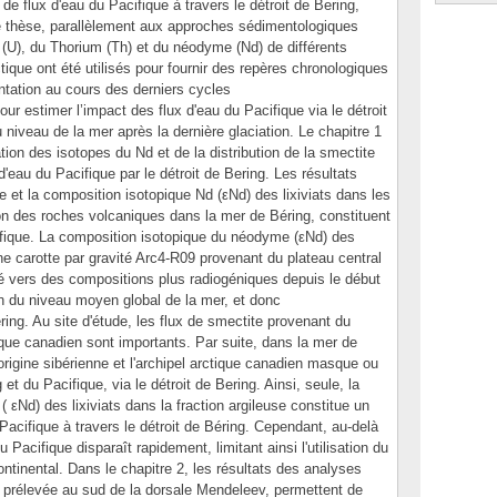
 de flux d'eau du Pacifique à travers le détroit de Bering,
 thèse, parallèlement aux approches sédimentologiques
 (U), du Thorium (Th) et du néodyme (Nd) de différents
tique ont été utilisés pour fournir des repères chronologiques
ntation au cours des derniers cycles
pour estimer l’impact des flux d'eau du Pacifique via le détroit
niveau de la mer après la dernière glaciation. Le chapitre 1
ation des isotopes du Nd et de la distribution de la smectite
'eau du Pacifique par le détroit de Bering. Les résultats
 et la composition isotopique Nd (εNd) des lixiviats dans les
ation des roches volcaniques dans la mer de Béring, constituent
ifique. La composition isotopique du néodyme (εNd) des
une carotte par gravité Arc4-R09 provenant du plateau central
é vers des compositions plus radiogéniques depuis le début
on du niveau moyen global de la mer, et donc
ring. Au site d'étude, les flux de smectite provenant du
tique canadien sont importants. Par suite, dans la mer de
rigine sibérienne et l'archipel arctique canadien masque ou
et du Pacifique, via le détroit de Bering. Ainsi, seule, la
εNd) des lixiviats dans la fraction argileuse constitue un
 Pacifique à travers le détroit de Béring. Cependant, au-delà
 Pacifique disparaît rapidement, limitant ainsi l'utilisation du
tinental. Dans le chapitre 2, les résultats des analyses
), prélevée au sud de la dorsale Mendeleev, permettent de