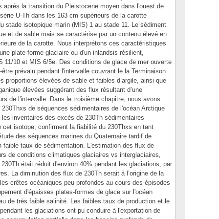
s après la transition du Pleistocene moyen dans l'ouest de
 série U-Th dans les 163 cm supérieurs de la carotte
 du stade isotopique marin (MIS) 1 au stade 11. Le sédiment
que et de sable mais se caractérise par un contenu élevé en
rieure de la carotte. Nous interprétons ces caractéristiques
ne plate-forme glaciaire ou d'un inlandsis résilient,
IS 11/10 et MIS 6/5e. Des conditions de glace de mer ouverte
tre prévalu pendant l'intervalle couvrant le la Terminaison
s proportions élevées de sable et faibles d’argile, ainsi que
ganique élevées suggérant des flux résultant d’une
urs de l'intervalle. Dans le troisième chapitre, nous avons
e 230Thxs de séquences sédimentaires de l'océan Arctique
 et les inventaires des excès de 230Th sédimentaires
 cet isotope, confirment la fiabilité du 230Thxs en tant
l'étude des séquences marines du Quaternaire tardif de
n faible taux de sédimentation. L'estimation des flux de
s de conditions climatiques glaciaires vs interglaciaires,
 230Th était réduit d'environ 40% pendant les glaciations, par
es. La diminution des flux de 230Th serait à l’origine de la
 les crêtes océaniques peu profondes au cours des épisodes
loppement d'épaisses plates-formes de glace sur l'océan
 de très faible salinité. Les faibles taux de production et le
pendant les glaciations ont pu conduire à l'exportation de