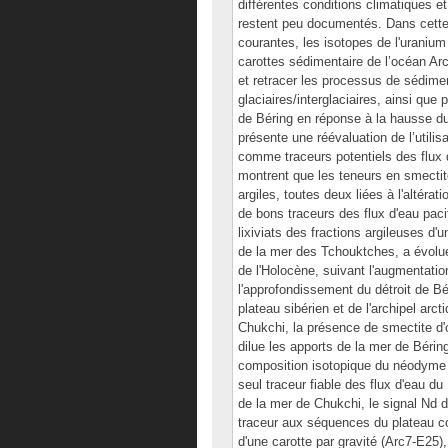
différentes conditions climatiques et
restent peu documentés. Dans cette
courantes, les isotopes de l'uranium
carottes sédimentaire de l’océan Arc
et retracer les processus de sédime
glaciaires/interglaciaires, ainsi que 
de Béring en réponse à la hausse du 
présente une réévaluation de l’utilis
comme traceurs potentiels des flux d
montrent que les teneurs en smectite
argiles, toutes deux liées à l'altér
de bons traceurs des flux d'eau pac
lixiviats des fractions argileuses d'
de la mer des Tchouktches, a évolu
de l'Holocène, suivant l'augmentati
l'approfondissement du détroit de Bé
plateau sibérien et de l'archipel arc
Chukchi, la présence de smectite d'o
dilue les apports de la mer de Béring 
composition isotopique du néodyme ( 
seul traceur fiable des flux d'eau du
de la mer de Chukchi, le signal Nd du
traceur aux séquences du plateau con
d'une carotte par gravité (Arc7-E25