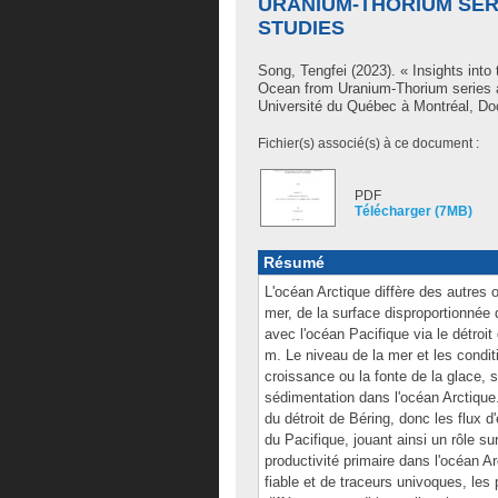
URANIUM-THORIUM SER
STUDIES
Song, Tengfei
(2023). « Insights into t
Ocean from Uranium-Thorium series 
Université du Québec à Montréal, Doc
Fichier(s) associé(s) à ce document :
PDF
Télécharger (7MB)
Résumé
L'océan Arctique diffère des autres
mer, de la surface disproportionnée
avec l'océan Pacifique via le détroit
m. Le niveau de la mer et les conditi
croissance ou la fonte de la glace, 
sédimentation dans l'océan Arctique.
du détroit de Béring, donc les flux 
du Pacifique, jouant ainsi un rôle su
productivité primaire dans l'océan A
fiable et de traceurs univoques, le