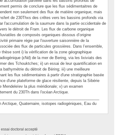
e accumulation partielle dans les bassins profonds de
lement permis de conclure que les flux sédimentaitres de
pendent non seulement des flux de matière organique, mais
ansfert de 230Thxs des crêtes vers les bassins profonds via
r l'accumulation de la saumure dans la partie occidentale de
vers le détroit de Fram. Les flux de carbone organique
 fluviatiles de composés organiques dissous d’origine
tivité primaire régie par l'ouverture saisonnière de la
ssociée des flux de particules grossières. Dans l’ensemble,
e thèse sont i) la vérification de la zone géographique
adiogénique (εNd) de la mer de Bering, via les lixiviats des
 mer des Tchouktches; ii) un essai de leur quantification en
a bathymétrie du détroit de Béring; iii) une meilleure
nt les flux sédimentaires à partir d'une stratigraphie basée
nce d'une plateforme de glace résiliente, depuis la Sibérie
e de Mendeleïev la plus méridionale; v) un examen
rtement du 230Th dans l'océan Arctique.
_______________________________________________
ctique, Quaternaire, isotopes radiogéniques, Eau du
 essai doctoral accepté