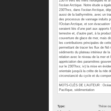
230Th vers les mers nordiques et un
l'océan Arctique. Notre étude a éga
230Thxs, dans l'océan Arctique, dé
aussi de la bathymétrie, avec un tr
des processus de vannage induits pa
l'Océan Arctique, et son évacuation 
seraient liés d’une part aux apports
terrestre et, d’autre part, à la produc
couverture de glace de mer, mais di
les contributions principales de cett
permettant de tracer les flux de Nd r
sédiments du plateau intérieur de la
relation avec le niveau de la mer et l
appréciation des paramètres gouverna
sur le 230Thxs; iv) la mise en évide
orientale jusqu'à la crête de la rid
circonstancié du cycle et du compo
______________________________
MOTS-CLÉS DE L’AUTEUR : Océan Ar
Pacifique, sédimentation
Type:
Thèse ou