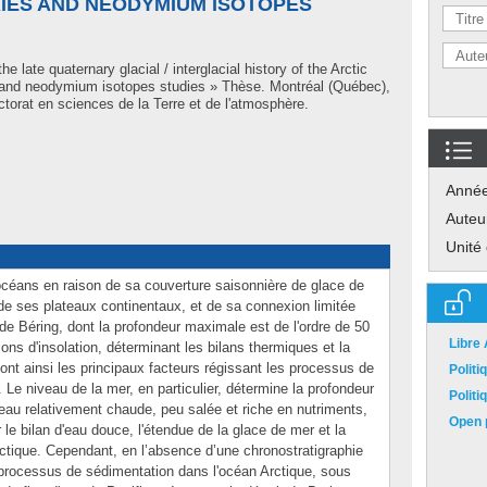
IES AND NEODYMIUM ISOTOPES
he late quaternary glacial / interglacial history of the Arctic
and neodymium isotopes studies » Thèse. Montréal (Québec),
torat en sciences de la Terre et de l'atmosphère.
Anné
Auteu
Unité
 océans en raison de sa couverture saisonnière de glace de
 de ses plateaux continentaux, et de sa connexion limitée
 de Béring, dont la profondeur maximale est de l'ordre de 50
Libre
ons d'insolation, déterminant les bilans thermiques et la
sont ainsi les principaux facteurs régissant les processus de
Polit
 Le niveau de la mer, en particulier, détermine la profondeur
Polit
d'eau relativement chaude, peu salée et riche en nutriments,
Open p
r le bilan d'eau douce, l'étendue de la glace de mer et la
rctique. Cependant, en l’absence d’une chronostratigraphie
s processus de sédimentation dans l'océan Arctique, sous