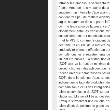
retracer les processus sédimentaire
l'océan Arctique. Les mesures de la
suggèrent un intervalle d'âge allant
contient très peu de matière organi
argile, notamment dans la partie infé
comme l'indication de la présence d'u
globalement entre les transitions M
saisonnièrement ont cependant peut-ê
III et le MIS 7, comme l’indiquent de
des teneurs en 13C de la matière or
productivité primaire effective au co
compilé tous les enregistrements d
qui ont été publiés. La distribution
(230Thxs), vs la fraction minérale de
qu'outil chronostratigraphique pour 
l'océan Arctique caractérisées par u
230Th dans la colonne d'eau, au cour
indique que le taux de production du
comparaison à celui des interglaciair
faible accumulation du 230Thxs sur
glaciaires. Elle serait liée au déve
Arctique surmontant une couche d'eau
faible dépôt de sédiments grossiers 