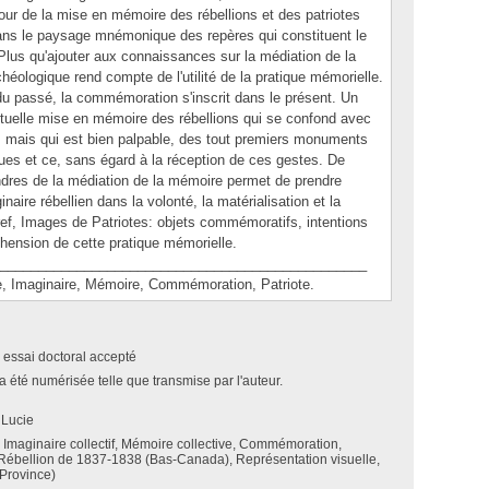
utour de la mise en mémoire des rébellions et des patriotes
 dans le paysage mnémonique des repères qui constituent le
Plus qu'ajouter aux connaissances sur la médiation de la
héologique rend compte de l'utilité de la pratique mémorielle.
du passé, la commémoration s'inscrit dans le présent. Un
actuelle mise en mémoire des rébellions qui se confond avec
, mais qui est bien palpable, des tout premiers monuments
es et ce, sans égard à la réception de ces gestes. De
res de la médiation de la mémoire permet de prendre
naire rébellien dans la volonté, la matérialisation et la
ef, Images de Patriotes: objets commémoratifs, intentions
éhension de cette pratique mémorielle.
________________________________________________
maginaire, Mémoire, Commémoration, Patriote.
 essai doctoral accepté
a été numérisée telle que transmise par l'auteur.
 Lucie
 Imaginaire collectif, Mémoire collective, Commémoration,
 Rébellion de 1837-1838 (Bas-Canada), Représentation visuelle,
Province)