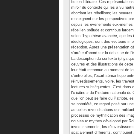
fiction littéraire. Ces représentatio
miroir du contexte qui les a vu naîtr
abordant les rébellions; les oeuvres 
renseignent sur les perspectives par
depuis les événements eux-mêmes ju
rébellien prélude et contribue large
selon l'hypothèse avancée, que les i
idéologiques, sont des vecteurs imp
réception. Après une présentation g
s'arrête d'abord sur la richesse de l'
La description du contexte (physique, 
oeuvres et des illustrations de cett
leur était reconnue au moment de leu
d'entre elles, l'écart sémantique ent
réinvestissements, voire, les travest
lectures subséquentes. C'est dans 
l'« icône » de l'histoire nationale 
que l'on peut se faire du Patriote, e
sa notoriété, ce regard posé sur u
actuelles revendications des milit
processus de mythification des ima
nouveaux mythes développé par Rolan
investissements, les réinvestisseme
spatialement différents, contribuent à