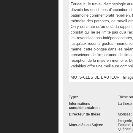
Foucault, le travail d'archéologie a
dévoile les conditions d'apparition
patrimoine commémoratif rébellien. 
mémoire des patriotes, ce travail arc
On y constate qu'au-delà du rappel 
constat qui ne se limite pas qu'à l'
les revendications indépendantistes
jusqu'aux récents gestes mnémoniqu
même, cette plongée dans les méand
conscience de l'importance de l'imagi
réception de la mise en mémoire. Br
variables offre une meilleure compr
______________________________
MOTS-CLÉS DE L’AUTEUR : Image, I
Type:
Thèse ou
Informations
La thèse 
complémentaires:
Directeur de thèse:
Morisset,
Imagerie,
Mots-clés ou Sujets:
Patriote,
Québec (