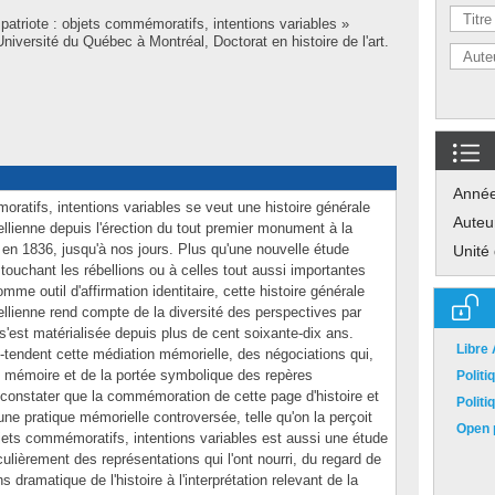
atriote : objets commémoratifs, intentions variables »
iversité du Québec à Montréal, Doctorat en histoire de l'art.
Anné
ratifs, intentions variables se veut une histoire générale
Auteu
lienne depuis l'érection du tout premier monument à la
en 1836, jusqu'à nos jours. Plus qu'une nouvelle étude
Unité
touchant les rébellions ou à celles tout aussi importantes
me outil d'affirmation identitaire, cette histoire générale
lienne rend compte de la diversité des perspectives par
s'est matérialisée depuis plus de cent soixante-dix ans.
Libre
s-tendent cette médiation mémorielle, des négociations qui,
e mémoire et de la portée symbolique des repères
Polit
constater que la commémoration de cette page d'histoire et
Polit
une pratique mémorielle controversée, telle qu'on la perçoit
Open p
bjets commémoratifs, intentions variables est aussi une étude
iculièrement des représentations qui l'ont nourri, du regard de
s dramatique de l'histoire à l'interprétation relevant de la