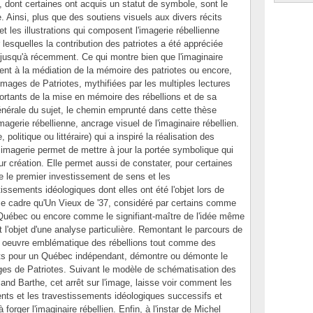
ns, dont certaines ont acquis un statut de symbole, sont le
e. Ainsi, plus que des soutiens visuels aux divers récits
et les illustrations qui composent l'imagerie rébellienne
 lesquelles la contribution des patriotes a été appréciée
squ'à récemment. Ce qui montre bien que l'imaginaire
ment à la médiation de la mémoire des patriotes ou encore,
mages de Patriotes, mythifiées par les multiples lectures
ortants de la mise en mémoire des rébellions et de sa
énérale du sujet, le chemin emprunté dans cette thèse
imagerie rébellienne, ancrage visuel de l'imaginaire rébellien.
politique ou littéraire) qui a inspiré la réalisation des
e imagerie permet de mettre à jour la portée symbolique qui
r création. Elle permet aussi de constater, pour certaines
re le premier investissement de sens et les
issements idéologiques dont elles ont été l'objet lors de
ce cadre qu'Un Vieux de '37, considéré par certains comme
du Québec ou encore comme le signifiant-maître de l'idée même
st l'objet d'une analyse particulière. Remontant le parcours de
ne oeuvre emblématique des rébellions tout comme des
ants pour un Québec indépendant, démontre ou démonte le
ges de Patriotes. Suivant le modèle de schématisation des
d Barthe, cet arrêt sur l'image, laisse voir comment les
nts et les travestissements idéologiques successifs et
 forger l'imaginaire rébellien. Enfin, à l'instar de Michel