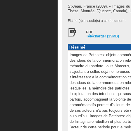
St-Jean, France
(2009). « Images du p
Thèse. Montréal (Québec, Canada), Un
Fichier(s) associé(s) à ce document :
PDF
Télécharger (15MB)
Résumé
Images de Patriotes: objets commémo
des idées de la commémoration rébel
mémoire du patriote Louis Marcoux, 
s'ajoutant à celles déjà nombreuses 
s'intéressant à la commémoration com
des idées de la commémoration rébel
lesquelles la mémoire des patriotes 
L'exploration des intentions qui sou
parfois, accompagnent la volonté d
commémoratifs permet d'ailleurs de 
de ses acteurs n'a pas toujours été 
aujourd'hui. Images de Patriotes: o
de l'imaginaire rébellien et plus part
l'acteur de cette période pour le moin