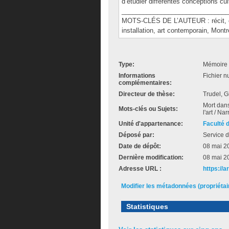
d’étudier différentes conceptions cul
______________________________
MOTS-CLÉS DE L’AUTEUR : récit, cor
installation, art contemporain, Montr
Type:
Mémoire 
Informations
Fichier n
complémentaires:
Directeur de thèse:
Trudel, G
Mort dans
Mots-clés ou Sujets:
l'art / Na
Unité d'appartenance:
Faculté 
Déposé par:
Service d
Date de dépôt:
08 mai 2
Dernière modification:
08 mai 2
Adresse URL :
https://
Modifier les métadonnées (propriéta
Statistiques