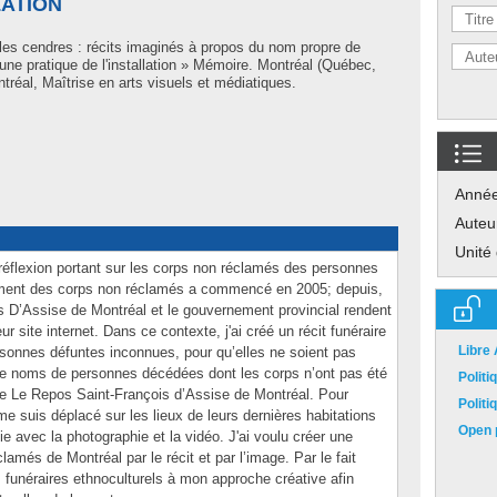
LATION
es cendres : récits imaginés à propos du nom propre de
ne pratique de l'installation » Mémoire. Montréal (Québec,
réal, Maîtrise en arts visuels et médiatiques.
Anné
Auteu
Unité
éflexion portant sur les corps non réclamés des personnes
ment des corps non réclamés a commencé en 2005; depuis,
s D’Assise de Montréal et le gouvernement provincial rendent
r site internet. Dans ce contexte, j'ai créé un récit funéraire
Libre
sonnes défuntes inconnues, pour qu’elles ne soient pas
e de noms de personnes décédées dont les corps n’ont pas été
Polit
re Le Repos Saint-François d’Assise de Montréal. Pour
Polit
me suis déplacé sur les lieux de leurs dernières habitations
Open p
ie avec la photographie et la vidéo. J'ai voulu créer une
amés de Montréal par le récit et par l’image. Par le fait
s funéraires ethnoculturels à mon approche créative afin