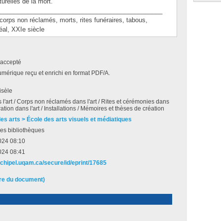
turelles de la mort.
_______________________________________________
ps non réclamés, morts, rites funéraires, tabous,
éal, XXIe siècle
accepté
umérique reçu et enrichi en format PDF/A.
isèle
 l'art / Corps non réclamés dans l'art / Rites et cérémonies dans
rration dans l'art / Installations / Mémoires et thèses de création
des arts > École des arts visuels et médiatiques
es bibliothèques
024 08:10
024 08:41
archipel.uqam.ca/secure/id/eprint/17685
ire du document)