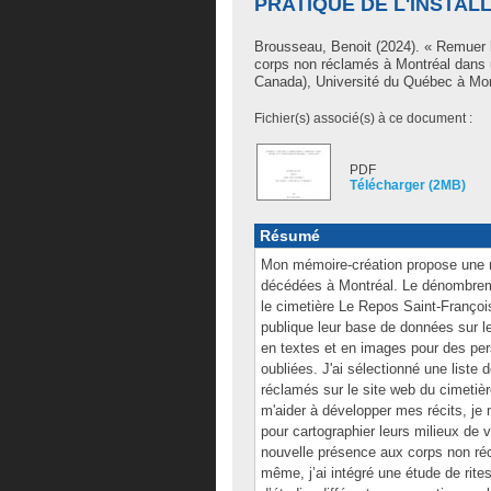
PRATIQUE DE L'INSTAL
Brousseau, Benoit
(2024). « Remuer l
corps non réclamés à Montréal dans u
Canada), Université du Québec à Mont
Fichier(s) associé(s) à ce document :
PDF
Télécharger (2MB)
Résumé
Mon mémoire-création propose une r
décédées à Montréal. Le dénombre
le cimetière Le Repos Saint-Françoi
publique leur base de données sur leu
en textes et en images pour des per
oubliées. J'ai sélectionné une list
réclamés sur le site web du cimetiè
m'aider à développer mes récits, je 
pour cartographier leurs milieux de v
nouvelle présence aux corps non récl
même, j’ai intégré une étude de rite