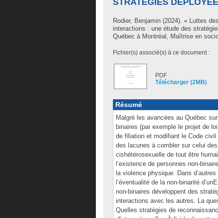
STRATÉGIES DÉPLOYÉ
Rodier, Benjamin
(2024). « Luttes de
interactions : une étude des stratég
Québec à Montréal, Maîtrise en socio
Fichier(s) associé(s) à ce document :
PDF
Télécharger (2MB)
Résumé
Malgré les avancées au Québec sur l
binaires (par exemple le projet de loi
de filiation et modifiant le Code civil
des lacunes à combler sur celui des
cishétérosexuelle de tout être huma
l’existence de personnes non-binair
la violence physique. Dans d’autres
l’éventualité de la non-binarité d’u
non-binaires développent des stratégi
interactions avec les autres. La que
Quelles stratégies de reconnaissanc