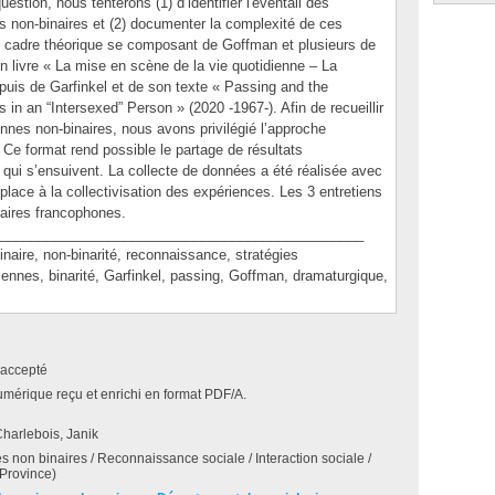
question, nous tenterons (1) d’identifier l'éventail des
es non-binaires et (2) documenter la complexité de ces
n cadre théorique se composant de Goffman et plusieurs de
 livre « La mise en scène de la vie quotidienne – La
 puis de Garfinkel et de son texte « Passing and the
n an “Intersexed” Person » (2020 -1967-). Afin de recueillir
onnes non-binaires, nous avons privilégié l’approche
. Ce format rend possible le partage de résultats
 qui s’ensuivent. La collecte de données a été réalisée avec
place à la collectivisation des expériences. Les 3 entretiens
aires francophones.
_______________________________________________
re, non-binarité, reconnaissance, stratégies
diennes, binarité, Garfinkel, passing, Goffman, dramaturgique,
accepté
umérique reçu et enrichi en format PDF/A.
harlebois, Janik
 non binaires / Reconnaissance sociale / Interaction sociale /
Province)