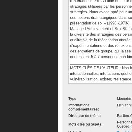
d'interactions ? ». À l’aide de cette 
stratégies utilisées par les personn
stratégies. Nous avons opté pour u
ses notions dramaturgiques dans son
présentation de soi » (1996 -1973-),
Managed Achievement of Sex Status i
la diversité des stratégies des pers
qualitative de la théorisation ancrée
d’expérimentations et des réflexions
des entretiens de groupe, qui laisse 
contenaient 5 à 7 personnes non-bin
______________________________
MOTS-CLÉS DE L’AUTEUR : Non-binai
interactionnelles, interactions quoti
vulnérabilisation, exister, résistance
Type:
Mémoire 
Informations
Fichier n
complémentaires:
Directeur de thèse:
Bastien-C
Personnes
Mots-clés ou Sujets:
Québec (