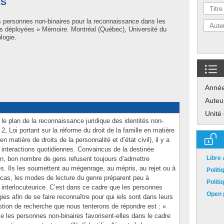
ES
s personnes non-binaires pour la reconnaissance dans les
ies déployées » Mémoire. Montréal (Québec), Université du
logie.
Anné
Auteu
Unité
e plan de la reconnaissance juridique des identités non-
 2, Loi portant sur la réforme du droit de la famille en matière
 en matière de droits de la personnalité et d’état civil), il y a
 interactions quotidiennes. Convaincus de la destinée
Libre
in, bon nombre de gens refusent toujours d’admettre
es. Ils les soumettent au mégenrage, au mépris, au rejet ou à
Polit
 cas, les modes de lecture du genre préparent peu à
Polit
nE interlocuteurice. C’est dans ce cadre que les personnes
Open p
es afin de se faire reconnaître pour qui iels sont dans leurs
stion de recherche que nous tenterons de répondre est : «
e les personnes non-binaires favorisent-elles dans le cadre