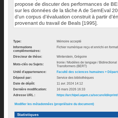
propose de discuter des performances de BE
sur les données de la tâche A de SemEval 20
d’un corpus d’évaluation construit à partir d’
provenant du travail de Beals [1995].
Type:
Mémoire accepté
Informations
Fichier numérique reçu et enrichi en forma
complémentaires:
Directeur de thèse:
Winterstein, Grégoire
Ironie / Modèles de langage / Bidirectiona
Mots-clés ou Sujets:
Transformers (BERT)
Unité d'appartenance:
Faculté des sciences humaines > Départ
Déposé par:
Service des bibliothèques
Date de dépôt:
11 avr. 2024 14:12
Dernière modification:
16 mars 2026 16:33
Adresse URL :
https://archipel.uqam.ca/secure/id/eprint
Modifier les métadonnées (propriétaire du document)
Statistiques