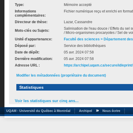
Type:
Mémoire accepté
Informations
Fichier numérique reçu et enrichi en forma
complémentaires:
Directeur de thèse:
Lazar, Cassandre
Salinisation de l'eau douce / Effets du sel
Mots-clés ou Sujets:
/ Micro-organismes procaryotes / Sel de voi
Unité d'appartenance:
Faculté des sciences > Département des
Déposé par:
Service des bibliothèques
Date de dépôt:
05 avr. 2024 07:58
Dernière modification:
05 avr. 2024 07:58
Adresse URL :
https://archipel.uqam.ca/secure/id/eprint
Modifier les métadonnées (propriétaire du document)
Statistiques
Voir les statistiques sur cinq ans...
UQAM - Université du Québec à Montréal
Archipel
Nous écrire