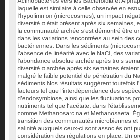
Actinobacteries vers les Bacteroidia et Alpha
laquelle est similaire à celle observée en est
l'hypolimnion (microcosmes), un impact négati
diversité α était présent après six semaines, 
la communauté archée s’est démontré être un 
dans les variations rencontrées au sein de
bactériennes. Dans les sédiments (microcos
l’absence de linéarité avec le NaCl, des varia
l’abondance absolue archée après trois semai
diversité α archée après six semaines étaient 
malgré le faible potentiel de pénétration du N
sédiments.Nos résultats suggèrent toutefois l’
facteurs tel que l'interdépendance des espèces
d'endosymbiose, ainsi que les fluctuations pot
nutriments tel que l'acétate, dans l'établisse
comme Methanosarcina et Methanosaeta. Éga
transition des communautés microbiennes et 
salinité auxquels ceux-ci sont associés ont p
considération des régulations en place. Un ord