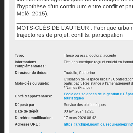
l’hypothèse d’un continuum entre conflit et par
Melé, 2015).
___________________________________
MOTS-CLÉS DE L’AUTEUR : Fabrique urbaine, 
trajectoires de projet, conflits, participation
Type:
Thèse ou essai doctoral accepté
Informations
Fichier numérique reçu et enrichi en forma
complémentaires:
Directeur de thèse:
Trudelle, Catherine
Utilisation de l'espace urbain / Contestatio
Mots-clés ou Sujets:
participatif / Résistance à l'aménagement d
/ Nantes (France)
École des sciences de la gestion > Dépa
Unité d'appartenance:
touristiques
Déposé par:
Service des bibliothèques
Date de dépôt:
03 avr. 2024 12:21
Dernière modification:
17 mars 2026 08:42
Adresse URL :
https://archipel.uqam.ca/secure/id/eprint