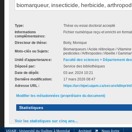
biomarqueur, insecticide, herbicide, arthropo
Type:
Thèse ou essai doctoral accepté
Informations
Fichier numérique reçu et enrichi en forma
complémentaires:
Directeur de thèse:
Boily, Monique
Biomarqueurs / Acide rétinoïque / Vitamine
Mots-clés ou Sujets:
pesticides / Arthropodes / Abeille / Gamma
Unité d'appartenance:
Faculté des sciences > Département des
Déposé par:
Service des bibliothèques
Date de dépôt:
03 avr. 2024 10:21
Dernière modification:
17 mars 2026 08:47
Adresse URL :
https://archipel.uqam.ca/secure/id/eprint
Modifier les métadonnées (propriétaire du document)
Statistiques
Voir les statistiques sur cinq ans...
UQAM - Université du Québec à Montréal
Archipel
Nous écrire