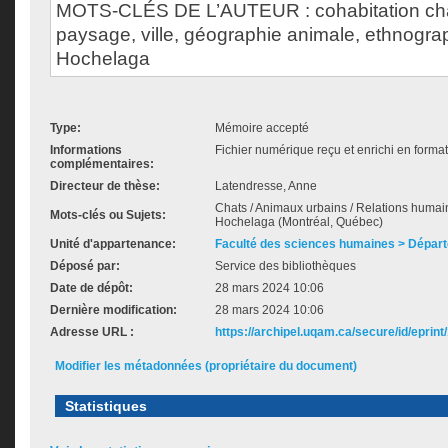
MOTS-CLÉS DE L’AUTEUR : cohabitation ch
paysage, ville, géographie animale, ethnogra
Hochelaga
Type:
Mémoire accepté
Informations
Fichier numérique reçu et enrichi en forma
complémentaires:
Directeur de thèse:
Latendresse, Anne
Chats / Animaux urbains / Relations humai
Mots-clés ou Sujets:
Hochelaga (Montréal, Québec)
Unité d'appartenance:
Faculté des sciences humaines > Dépar
Déposé par:
Service des bibliothèques
Date de dépôt:
28 mars 2024 10:06
Dernière modification:
28 mars 2024 10:06
Adresse URL :
https://archipel.uqam.ca/secure/id/eprint
Modifier les métadonnées (propriétaire du document)
Statistiques