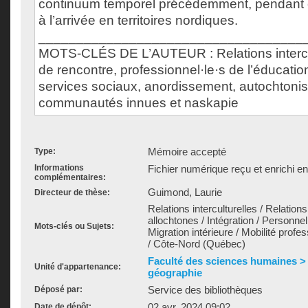
continuum temporel précédemment, pendant
à l’arrivée en territoires nordiques.
___________________________________
MOTS-CLÉS DE L’AUTEUR : Relations intercu
de rencontre, professionnel·le·s de l’éducatio
services sociaux, anordissement, autochtonis
communautés innues et naskapie
Mémoire accepté
Type:
Informations
Fichier numérique reçu et enrichi e
complémentaires:
Guimond, Laurie
Directeur de thèse:
Relations interculturelles / Relation
allochtones / Intégration / Personnel
Mots-clés ou Sujets:
Migration intérieure / Mobilité profe
/ Côte-Nord (Québec)
Faculté des sciences humaines >
Unité d'appartenance:
géographie
Service des bibliothèques
Déposé par:
02 avr. 2024 09:02
Date de dépôt: