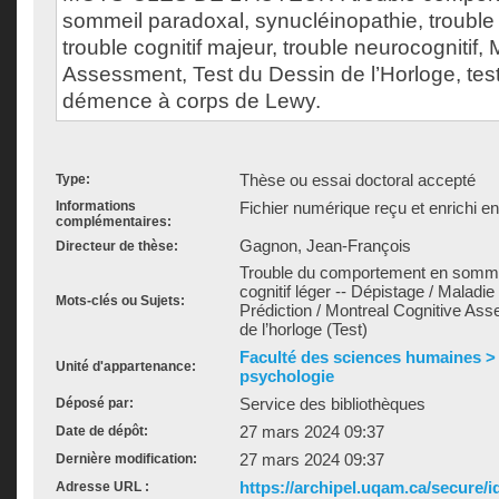
sommeil paradoxal, synucléinopathie, trouble c
trouble cognitif majeur, trouble neurocognitif,
Assessment, Test du Dessin de l’Horloge, tes
démence à corps de Lewy.
Thèse ou essai doctoral accepté
Type:
Informations
Fichier numérique reçu et enrichi e
complémentaires:
Gagnon, Jean-François
Directeur de thèse:
Trouble du comportement en sommei
cognitif léger -- Dépistage / Malad
Mots-clés ou Sujets:
Prédiction / Montreal Cognitive As
de l’horloge (Test)
Faculté des sciences humaines >
Unité d'appartenance:
psychologie
Service des bibliothèques
Déposé par:
27 mars 2024 09:37
Date de dépôt:
27 mars 2024 09:37
Dernière modification:
https://archipel.uqam.ca/secure/i
Adresse URL :