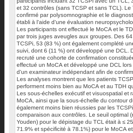
participants incluant 32 TCSPi avec un TCL
et 32 contrôles (sans TCSP et sans TCL). Le 
confirmé par polysomnographie et le diagnost
établi à l’aide d’une évaluation neuropsychol
Les participants ont effectué le MoCA et le TD
par trois juges aveugles aux groupes. Des 64
TCSPi, 53 (83 %) ont également complété un
suivi, dont 6 (11 %) ont développé une DCL. 
recruté une cohorte de confirmation constitu
effectué un MoCA et développé une DCL lors 
d’un examinateur indépendant afin de confirme
Les analyses montrent que les patients TCS
performent moins bien au MoCA et au TDH que
Les sous-échelles exécutif et visuospatial et r
MoCA, ainsi que la sous-échelle du contour 
également moins bien réussies par les TCSP
comparaison aux contrôles. Le seuil optimal (
Youden) pour le dépistage du TCL était à ≤ 25 
71.9% et spécificité à 78.1%) pour le MoCA et 