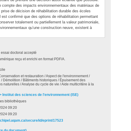
e en compte des impacts environnementaux des matériaux de
 prise de décision de réhabilitation durable des écoles
il est confirmé que des options de réhabilitation permettant
 conserver totalement ou partiellement la valeur patrimoniale,
nvironnementaux qu’une construction neuve, existent à
 essai doctoral accepté
umérique reçu et enrichi en format PDF/A.
cile
 Conservation et restauration / Aspect de l'environnement /
n / Démolition / Bâtiments historiques / Épuisement des
s naturelles / Analyse du cycle de vie / Aide multicritère à la
 > Institut des sciences de l'environnement (ISE)
es bibliothèques
2024 09:20
2024 09:20
archipel.uqam.ca/secure/id/eprint/17523
ire du document)