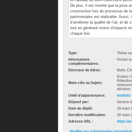
De plus, il est montré que la pris
construction lors du processus de la
patrimoniales est réalisable. Aussi, 
d’améliorer la qualité de l’air, et de
tout en générant moins d’impacts e
chaque fois.
Type:
Thèse ou
Informations
Fichier n
complémentaires:
Directeur de thèse:
Bulle, Cé
Écoles /
Réfectio
Mots-clés ou Sujets:
ressource
décision
Unité d'appartenance:
Instituts
Déposé par:
Service d
Date de dépôt:
26 mars 
Dernière modification:
26 mars 
Adresse URL :
https://
Modifier les métadonnées (propriéta