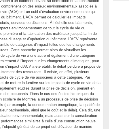
vation d’un bâtiment devant sa démolition et la construction
la compréhension des enjeux environnementaux associés à
 vie (ACV) est un outil d’évaluation environnementale qui
ur du bâtiment. L’ACV permet de calculer les impacts
duits, services ou décisions. À l’échelle des bâtiments,
mpacts environnementaux de tout le cycle de vie du
re première et la fabrication des matériaux jusqu’à la fin de
phase d’usage et d’opération du bâtiment. L’ACV représente
emble de catégories d’impact telles que les changements
ources. Cette approche permet alors de visualiser les
e cycle de vie à une autre et également d’une catégorie
trairement à l’impact sur les changements climatiques, pour
on d’impact d’ACV a été établi, le débat perdure à propos de
puisement des ressources. Il existe, en effet, plusieurs
acts de cycle de vie associées à cette catégorie. Par
ermet de mettre la lumière sur les impacts de cycle de vie de la
t également étudiés durant la prise de décision, prenant en
pe des occupants. Dans le cas des écoles historiques du
 scolaire de Montréal a un processus de prise de décision
tés (par exemple, la consommation énergétique, la qualité de
valeur patrimoniale, ainsi que le coût et le délai). Cela dit, une
évaluation environnementale, mais aussi sur la considération
 performances similaires à celle d’une construction neuve.
s, l’objectif général de ce projet est d’évaluer de manière