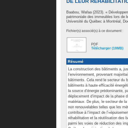
DE LEUR RÉHABILITAT
Baabou, Wafaa
(2023). « Développeme
patrimoniale des immeubles lors de l
Université du Québec à Montréal, Doc
Fichier(s) associé(s) à ce document :
PDF
Télécharger (19MB)
Résumé
La construction des bâtiments a, jus
l’environnement, provenant majoritai
bâtiments. Cela rend le secteur du b
bâtiments à haute efficacité énergé
la source d’énergie prédominante, pa
déplacement d’impact de la phase d’
matériaux. De plus, le secteur de la
non renouvelables telles que les mé
contribue à l’impact de l’«épuiseme
réhabilitation et la réutilisation de
parmi les voies de réduction des i