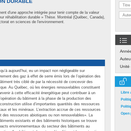
ION DURABLE
nt d'une approche intégrée pour tenir compte de la valeur
eur réhabilitation durable » Thèse. Montréal (Québec, Canada),
torat en sciences de l'environnement.
Anné
Auteu
Unité
qu’à aujourd’hui, eu un impact non négligeable sur
rement des gaz à effet de serre émis lors de l’opération des
âtiment très ciblé de par la nécessité de concevoir des
tique. Au Québec, où les énergies renouvelables constituent
Libre
rvenir à cette efficacité énergétique peut contribuer à un
opération du bâtiment à la phase de la production des
Polit
 construction utilise d’importantes quantités des ressources
Polit
taux et les minéraux. L’extraction accrue de ces ressources
Open p
nt des ressources abiotiques ou non renouvelables». La
s bâtiments existants et des bâtiments historiques se trouve
mpacts environnementaux du secteur des bâtiments au