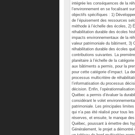
intégrée les conséquences de la réha
l’environnement en se focalisant sur
objectifs spécifiques : 1) Développe
de l’épuisement des ressources selon
méthode à l’échelle des écoles, 2) Él
réhabilitation durable des écoles hi
impacts environnementaux de la réhab
valeur patrimoniale du bâtiment, 3) 
réhabilitation durable des écoles qu
contributions suivantes. La première
planétaire à l’échelle de la catégor
aux bâtiments a permis, pour la prem
pour cette catégorie d’impact. La d
processus multicritère de réhabilita
l’informatisation du processus décisio
décision. Enfin, l’opérationnalisatio
Québec a permis d’évaluer la durabil
considérant le volet environnemental,
patrimoniale. Les principales limites
qui n’a pas été réalisé pour tous les
réserves, et ensuite, le manque des 
Québec, poussant à émettre des hypo
Généralement, le projet a démontré q
un tableau de bord multicritère perm