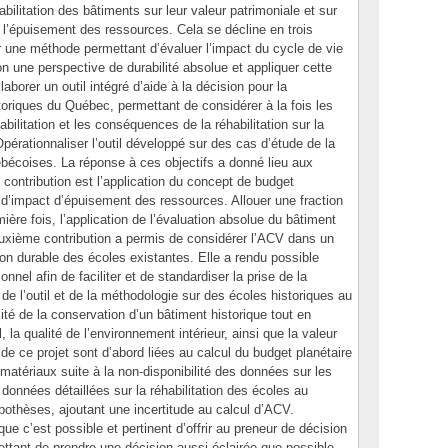
bilitation des bâtiments sur leur valeur patrimoniale et sur
 l’épuisement des ressources. Cela se décline en trois
r une méthode permettant d’évaluer l’impact du cycle de vie
 une perspective de durabilité absolue et appliquer cette
aborer un outil intégré d’aide à la décision pour la
storiques du Québec, permettant de considérer à la fois les
ilitation et les conséquences de la réhabilitation sur la
Opérationnaliser l’outil développé sur des cas d’étude de la
ébécoises. La réponse à ces objectifs a donné lieu aux
 contribution est l’application du concept de budget
ie d’impact d’épuisement des ressources. Allouer une fraction
ière fois, l’application de l’évaluation absolue du bâtiment
euxième contribution a permis de considérer l’ACV dans un
tion durable des écoles existantes. Elle a rendu possible
nnel afin de faciliter et de standardiser la prise de la
n de l’outil et de la méthodologie sur des écoles historiques au
ité de la conservation d’un bâtiment historique tout en
 la qualité de l’environnement intérieur, ainsi que la valeur
 de ce projet sont d’abord liées au calcul du budget planétaire
 matériaux suite à la non-disponibilité des données sur les
données détaillées sur la réhabilitation des écoles au
thèses, ajoutant une incertitude au calcul d’ACV.
ue c’est possible et pertinent d’offrir au preneur de décision
ettant de prendre une décision aussi éclairée que possible.