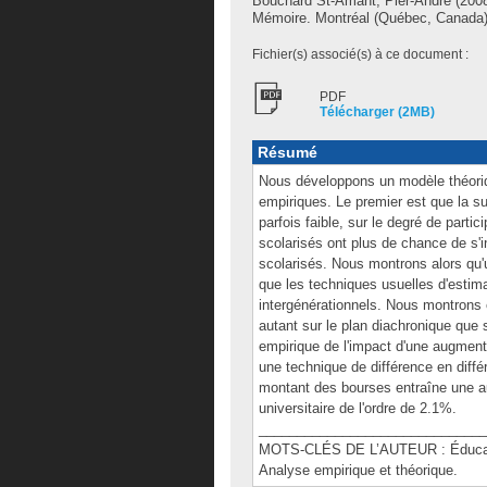
Bouchard St-Amant, Pier-André
(2008
Mémoire. Montréal (Québec, Canada),
Fichier(s) associé(s) à ce document :
PDF
Télécharger (2MB)
Résumé
Nous développons un modèle théoriqu
empiriques. Le premier est que la su
parfois faible, sur le degré de part
scolarisés ont plus de chance de s'i
scolarisés. Nous montrons alors qu'u
que les techniques usuelles d'estima
intergénérationnels. Nous montrons 
autant sur le plan diachronique qu
empirique de l'impact d'une augment
une technique de différence en dif
montant des bourses entraîne une au
universitaire de l'ordre de 2.1%.
______________________________
MOTS-CLÉS DE L’AUTEUR : Éducatio
Analyse empirique et théorique.