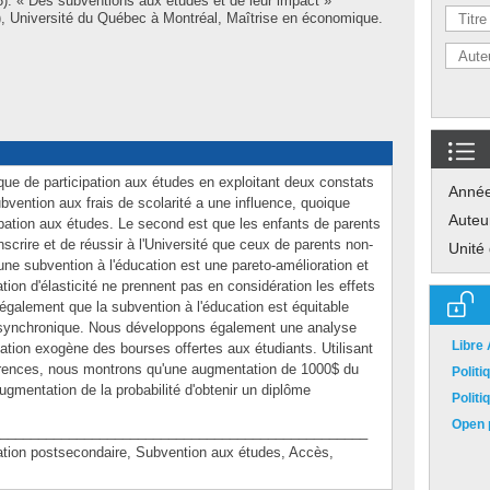
). « Des subventions aux études et de leur impact »
 Université du Québec à Montréal, Maîtrise en économique.
e de participation aux études en exploitant deux constats
Anné
bvention aux frais de scolarité a une influence, quoique
Auteu
icipation aux études. Le second est que les enfants de parents
nscrire et de réussir à l'Université que ceux de parents non-
Unité
ne subvention à l'éducation est une pareto-amélioration et
tion d'élasticité ne prennent pas en considération les effets
également que la subvention à l'éducation est équitable
e synchronique. Nous développons également une analyse
Libre
ation exogène des bourses offertes aux étudiants. Utilisant
férences, nous montrons qu'une augmentation de 1000$ du
Polit
gmentation de la probabilité d'obtenir un diplôme
Polit
Open p
________________________________________________
n postsecondaire, Subvention aux études, Accès,