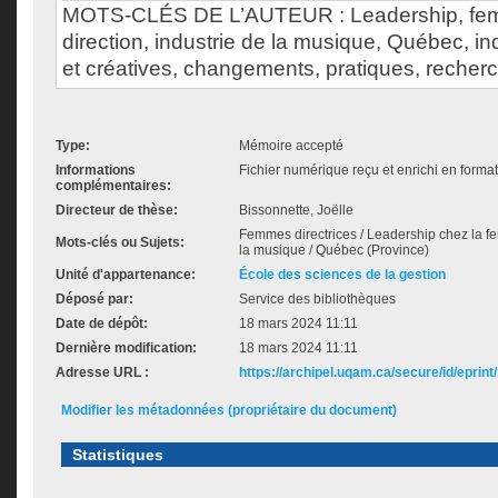
MOTS-CLÉS DE L’AUTEUR : Leadership, fem
direction, industrie de la musique, Québec, ind
et créatives, changements, pratiques, recherch
Type:
Mémoire accepté
Informations
Fichier numérique reçu et enrichi en forma
complémentaires:
Directeur de thèse:
Bissonnette, Joëlle
Femmes directrices / Leadership chez la fem
Mots-clés ou Sujets:
la musique / Québec (Province)
Unité d'appartenance:
École des sciences de la gestion
Déposé par:
Service des bibliothèques
Date de dépôt:
18 mars 2024 11:11
Dernière modification:
18 mars 2024 11:11
Adresse URL :
https://archipel.uqam.ca/secure/id/eprint
Modifier les métadonnées (propriétaire du document)
Statistiques