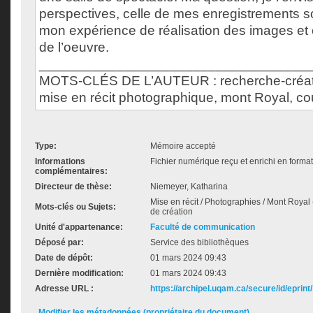
perspectives, celle de mes enregistrements s
mon expérience de réalisation des images et c
de l’oeuvre.
___________________________________
MOTS-CLÉS DE L’AUTEUR : recherche-créat
mise en récit photographique, mont Royal, co
Type:
Mémoire accepté
Informations
Fichier numérique reçu et enrichi en forma
complémentaires:
Directeur de thèse:
Niemeyer, Katharina
Mise en récit / Photographies / Mont Royal 
Mots-clés ou Sujets:
de création
Unité d'appartenance:
Faculté de communication
Déposé par:
Service des bibliothèques
Date de dépôt:
01 mars 2024 09:43
Dernière modification:
01 mars 2024 09:43
Adresse URL :
https://archipel.uqam.ca/secure/id/eprint
Modifier les métadonnées (propriétaire du document)