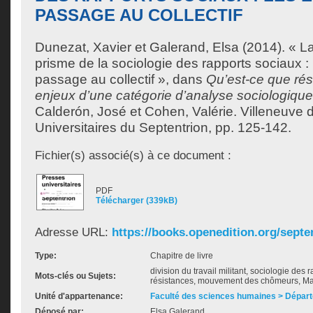
PASSAGE AU COLLECTIF
Dunezat, Xavier
et
Galerand, Elsa
(2014). « L
prisme de la sociologie des rapports sociaux :
passage au collectif », dans
Qu’est-ce que rés
enjeux d’une catégorie d’analyse sociologique
Calderón, José
et
Cohen, Valérie
. Villeneuve 
Universitaires du Septentrion, pp. 125-142.
Fichier(s) associé(s) à ce document :
PDF
Télécharger (339kB)
Adresse URL:
https://books.openedition.org/septen
Type:
Chapitre de livre
division du travail militant, sociologie des r
Mots-clés ou Sujets:
résistances, mouvement des chômeurs, M
Unité d'appartenance:
Faculté des sciences humaines > Départ
Déposé par:
Elsa Galerand