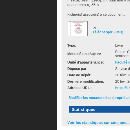
Fisette, Jean
(1990).
Introduction à 
documents », 86 p.
Fichier(s) associé(s) à ce document :
PDF
Télécharger (8MB)
Type:
Livre
Peirce, 
Mots-clés ou Sujets:
sémiotiq
Unité d'appartenance:
Faculté 
Déposé par:
Service d
Date de dépôt:
20 févr. 
Dernière modification:
20 févr. 
Adresse URL :
https://
Modifier les métadonnées (propriéta
Statistiques
Voir les statistiques sur cinq ans...