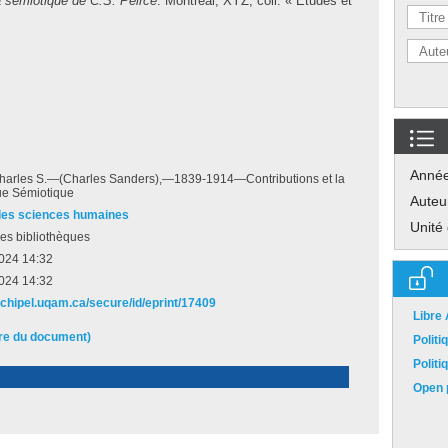
la sémiotique de C.S. Peirce
.
Montréal, XYZ, coll. « Études et
Anné
Charles S.—(Charles Sanders),—1839-1914—Contributions et la
ue Sémiotique
Auteu
des sciences humaines
Unité
es bibliothèques
2024 14:32
2024 14:32
archipel.uqam.ca/secure/id/eprint/17409
Libre
ire du document)
Polit
Polit
Open p