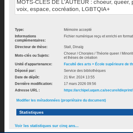
MOTS-CLÉS DE L’AUTEUR : choeur, queer, 
voix, espace, cocréation, LGBTQIA+
Type:
Mémoire accepté
Informations
Fichier numérique reçu et enrichi en forma
complémentaires:
Directeur de thèse:
Stall, Dinaïg
Choeur / Chorales / Théorie queer / Minorit
Mots-clés ou Sujets:
et thèses de création
Unité d'appartenance:
Faculté des arts > École supérieure de t
Déposé par:
Service des bibliothèques
Date de dépôt:
21 févr. 2024 13:55
Dernière modification:
17 mars 2026 09:56
Adresse URL :
https://archipel.uqam.ca/secure/id/eprint
Modifier les métadonnées (propriétaire du document)
Statistiques
Voir les statistiques sur cinq ans...