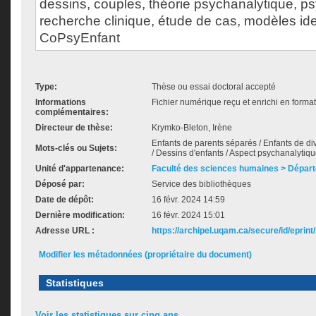
dessins, couples, théorie psychanalytique, p
recherche clinique, étude de cas, modèles iden
CoPsyEnfant
Type:
Thèse ou essai doctoral accepté
Informations
Fichier numérique reçu et enrichi en forma
complémentaires:
Directeur de thèse:
Krymko-Bleton, Irène
Enfants de parents séparés / Enfants de di
Mots-clés ou Sujets:
/ Dessins d'enfants / Aspect psychanalytiq
Unité d'appartenance:
Faculté des sciences humaines > Dépar
Déposé par:
Service des bibliothèques
Date de dépôt:
16 févr. 2024 14:59
Dernière modification:
16 févr. 2024 15:01
Adresse URL :
https://archipel.uqam.ca/secure/id/eprint
Modifier les métadonnées (propriétaire du document)
Statistiques
Voir les statistiques sur cinq ans...