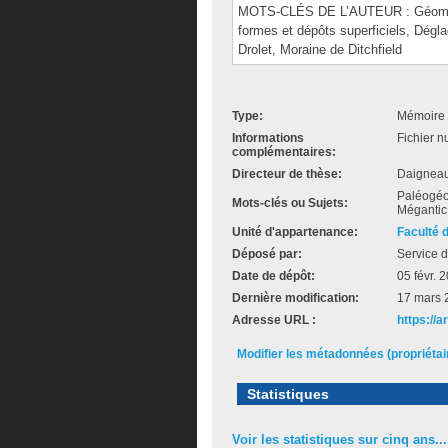
MOTS-CLÉS DE L’AUTEUR : Géomorph
formes et dépôts superficiels, Déglac
Drolet, Moraine de Ditchfield
Type:
Mémoire 
Informations
Fichier n
complémentaires:
Directeur de thèse:
Daigneau
Paléogé
Mots-clés ou Sujets:
Méganti
Unité d'appartenance:
Faculté 
Déposé par:
Service d
Date de dépôt:
05 févr. 
Dernière modification:
17 mars 
Adresse URL :
https://
Modifier les métadonnées (propriéta
Statistiques
Voir les statistiques sur cinq ans...