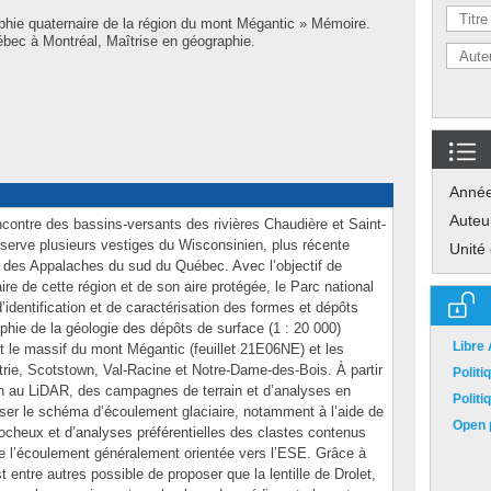
hie quaternaire de la région du mont Mégantic » Mémoire.
bec à Montréal, Maîtrise en géographie.
Anné
Auteu
ncontre des bassins-versants des rivières Chaudière et Saint-
serve plusieurs vestiges du Wisconsinien, plus récente
Unité
té des Appalaches du sud du Québec. Avec l’objectif de
ire de cette région et de son aire protégée, le Parc national
’identification et de caractérisation des formes et dépôts
aphie de la géologie des dépôts de surface (1 : 20 000)
Libre
t le massif du mont Mégantic (feuillet 21E06NE) et les
trie, Scotstown, Val-Racine et Notre-Dame-des-Bois. À partir
Polit
ion au LiDAR, des campagnes de terrain et d’analyses en
Polit
éciser le schéma d’écoulement glaciaire, notamment à l’aide de
Open p
rocheux et d’analyses préférentielles des clastes contenus
n de l’écoulement généralement orientée vers l’ESE. Grâce à
 entre autres possible de proposer que la lentille de Drolet,