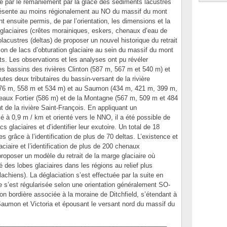
ée par le remaniement par la glace des sédiments lacustres
résente au moins régionalement au NO du massif du mont
t ensuite permis, de par l’orientation, les dimensions et la
ioglaciaires (crêtes morainiques, eskers, chenaux d’eau de
lacustres (deltas) de proposer un nouvel historique du retrait
tion de lacs d’obturation glaciaire au sein du massif du mont
s. Les observations et les analyses ont pu révéler
les bassins des rivières Clinton (587 m, 567 m et 540 m) et
utes deux tributaires du bassin-versant de la rivière
576 m, 558 m et 534 m) et au Saumon (434 m, 421 m, 399 m,
eaux Fortier (586 m) et de la Montagne (567 m, 509 m et 484
t de la rivière Saint-François. En appliquant un
é à 0,9 m / km et orienté vers le NNO, il a été possible de
s glaciaires et d’identifier leur exutoire. Un total de 18
 grâce à l’identification de plus de 70 deltas. L’existence et
aciaire et l’identification de plus de 200 chenaux
proposer un modèle du retrait de la marge glaciaire où
 des lobes glaciaires dans les régions au relief plus
achiens). La déglaciation s’est effectuée par la suite en
e s’est régularisée selon une orientation généralement SO-
on bordière associée à la moraine de Ditchfield, s’étendant à
 Saumon et Victoria et épousant le versant nord du massif du
_______________________________________________