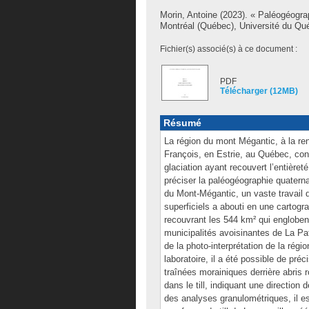
Morin, Antoine
(2023). « Paléogéograp
Montréal (Québec), Université du Qué
Fichier(s) associé(s) à ce document :
PDF
Télécharger (12MB)
Résumé
La région du mont Mégantic, à la re
François, en Estrie, au Québec, con
glaciation ayant recouvert l’entière
préciser la paléogéographie quaterna
du Mont-Mégantic, un vaste travail d
superficiels a abouti en une cartogr
recouvrant les 544 km² qui engloben
municipalités avoisinantes de La Pa
de la photo-interprétation de la rég
laboratoire, il a été possible de pr
traînées morainiques derrière abris 
dans le till, indiquant une directio
des analyses granulométriques, il est