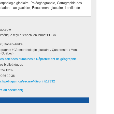
ologie glaciaire, Paléogéographie, Cartographie des
iation, Lac glaciaire, Écoulement glaciaire, Lentille de
accepté
umérique reçu et enrichi en format PDF/A.
lt, Robert-André
ographie / Géomorphologie glaciaire / Quaternaire / Mont
c (Québec)
des sciences humaines > Département de géographie
es bibliothèques
2024 13:39
2026 10:36
archipel.uqam.ca/secure/id/eprint/17332
ire du document)