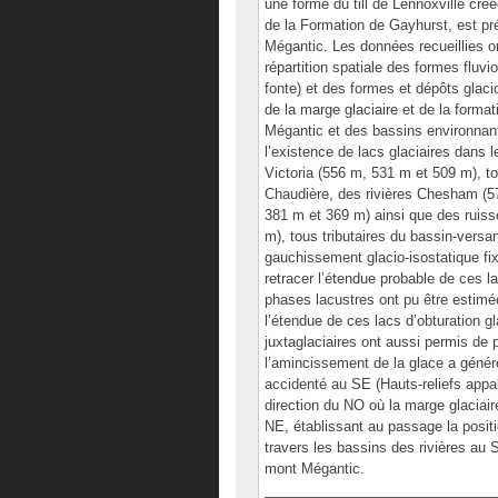
une forme du till de Lennoxville cré
de la Formation de Gayhurst, est p
Mégantic. Les données recueillies on
répartition spatiale des formes fluv
fonte) et des formes et dépôts glacio
de la marge glaciaire et de la forma
Mégantic et des bassins environnant
l’existence de lacs glaciaires dans 
Victoria (556 m, 531 m et 509 m), to
Chaudière, des rivières Chesham (
381 m et 369 m) ainsi que des ruiss
m), tous tributaires du bassin-versan
gauchissement glacio-isostatique fix
retracer l’étendue probable de ces lac
phases lacustres ont pu être estimées
l’étendue de ces lacs d’obturation gl
juxtaglaciaires ont aussi permis de 
l’amincissement de la glace a généré
accidenté au SE (Hauts-reliefs appal
direction du NO où la marge glaciair
NE, établissant au passage la positi
travers les bassins des rivières au
mont Mégantic.
______________________________