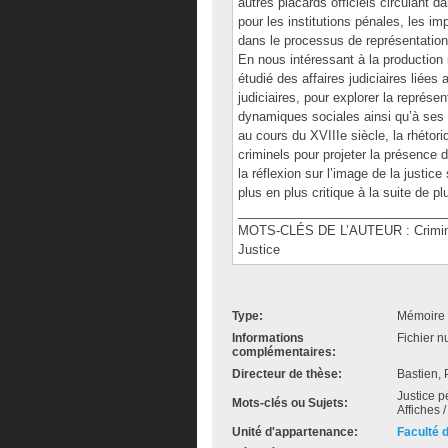
autres placards officiels circulant 
pour les institutions pénales, les imp
dans le processus de représentation 
En nous intéressant à la production
étudié des affaires judiciaires liées 
judiciaires, pour explorer la représe
dynamiques sociales ainsi qu’à ses p
au cours du XVIIIe siècle, la rhétori
criminels pour projeter la présence d
la réflexion sur l’image de la justi
plus en plus critique à la suite de p
______________________________
MOTS-CLÉS DE L’AUTEUR : Criminali
Justice
Type:
Mémoire 
Informations
Fichier n
complémentaires:
Directeur de thèse:
Bastien, 
Justice pe
Mots-clés ou Sujets:
Affiches 
Unité d'appartenance:
Faculté 