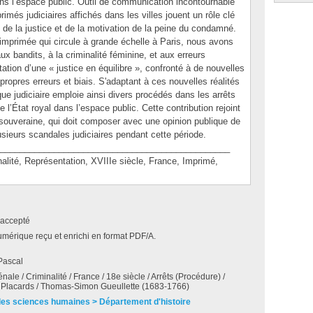
dans l’espace public. Outil de communication incontournable
rimés judiciaires affichés dans les villes jouent un rôle clé
de la justice et de la motivation de la peine du condamné.
 imprimée qui circule à grande échelle à Paris, nous avons
aux bandits, à la criminalité féminine, et aux erreurs
ntation d’une « justice en équilibre », confronté à de nouvelles
ropres erreurs et biais. S'adaptant à ces nouvelles réalités
que judiciaire emploie ainsi divers procédés dans les arrêts
e l’État royal dans l’espace public. Cette contribution rejoint
ce souveraine, qui doit composer avec une opinion publique de
lusieurs scandales judiciaires pendant cette période.
_______________________________________________
té, Représentation, XVIIIe siècle, France, Imprimé,
accepté
umérique reçu et enrichi en format PDF/A.
Pascal
́nale / Criminalité / France / 18e siècle / Arrêts (Procédure) /
/ Placards / Thomas-Simon Gueullette (1683-1766)
des sciences humaines > Département d'histoire