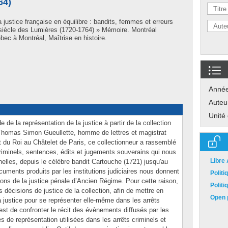
64)
 justice française en équilibre : bandits, femmes et erreurs
u siècle des Lumières (1720-1764) » Mémoire. Montréal
ec à Montréal, Maîtrise en histoire.
Anné
Auteu
Unité
 de la représentation de la justice à partir de la collection
 Thomas Simon Gueullette, homme de lettres et magistrat
t du Roi au Châtelet de Paris, ce collectionneur a rassemblé
riminels, sentences, édits et jugements souverains qui nous
Libre
nelles, depuis le célèbre bandit Cartouche (1721) jusqu'au
cuments produits par les institutions judiciaires nous donnent
Polit
ons de la justice pénale d’Ancien Régime. Pour cette raison,
Polit
décisions de justice de la collection, afin de mettre en
Open p
la justice pour se représenter elle-même dans les arrêts
e est de confronter le récit des évènements diffusés par les
s de représentation utilisées dans les arrêts criminels et