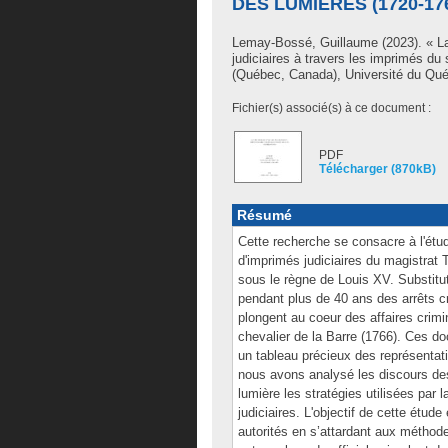
DES LUMIÈRES (1720-17
Lemay-Bossé, Guillaume
(2023). « La
judiciaires à travers les imprimés d
(Québec, Canada), Université du Québ
Fichier(s) associé(s) à ce document :
PDF
Télécharger (870kB)
Résumé
Cette recherche se consacre à l'étude
d'imprimés judiciaires du magistrat
sous le règne de Louis XV. Substitu
pendant plus de 40 ans des arrêts c
plongent au coeur des affaires crimi
chevalier de la Barre (1766). Ces do
un tableau précieux des représentati
nous avons analysé les discours des 
lumière les stratégies utilisées par 
judiciaires. L'objectif de cette étud
autorités en s’attardant aux méthode