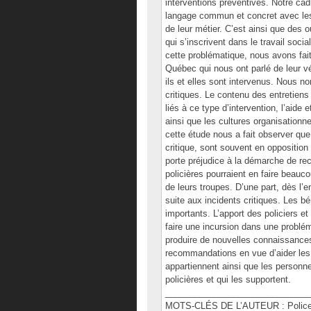
interventions préventives. Notre cad
langage commun et concret avec les p
de leur métier. C’est ainsi que des o
qui s’inscrivent dans le travail soci
cette problématique, nous avons fait
Québec qui nous ont parlé de leur vé
ils et elles sont intervenus. Nous 
critiques. Le contenu des entretien
liés à ce type d’intervention, l’aide
ainsi que les cultures organisationne
cette étude nous a fait observer que 
critique, sont souvent en opposition
porte préjudice à la démarche de rech
policières pourraient en faire beau
de leurs troupes. D’une part, dès l’en
suite aux incidents critiques. Les b
importants. L’apport des policiers e
faire une incursion dans une problé
produire de nouvelles connaissances
recommandations en vue d’aider les p
appartiennent ainsi que les personn
policières et qui les supportent.
______________________________
MOTS-CLÉS DE L’AUTEUR : Police, pré