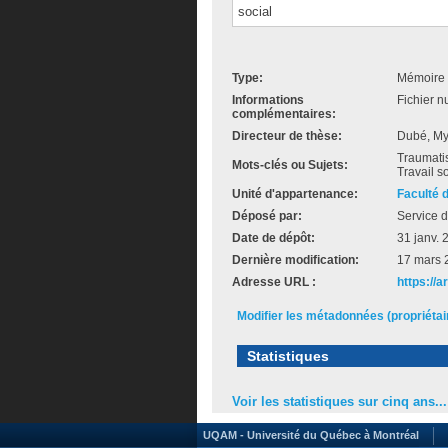
social
Type:
Mémoire 
Informations
Fichier n
complémentaires:
Directeur de thèse:
Dubé, My
Traumatis
Mots-clés ou Sujets:
Travail s
Unité d'appartenance:
Faculté 
Déposé par:
Service d
Date de dépôt:
31 janv. 
Dernière modification:
17 mars 
Adresse URL :
https://
Modifier les métadonnées (propriéta
Statistiques
Voir les statistiques sur cinq ans...
UQAM - Université du Québec à Montréal