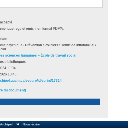
accepté
umérique reçu et enrichi en format PDF/A.
riam
me psychique / Prévention / Policiers / Homicide intrafamilial /
ocial
des sciences humaines > École de travail social
es bibliothèques
2024 11:04
2026 10:45
archipel.uqam.ca/secure/id/eprint/17314
ire du document)
Archipel
Nous écrire