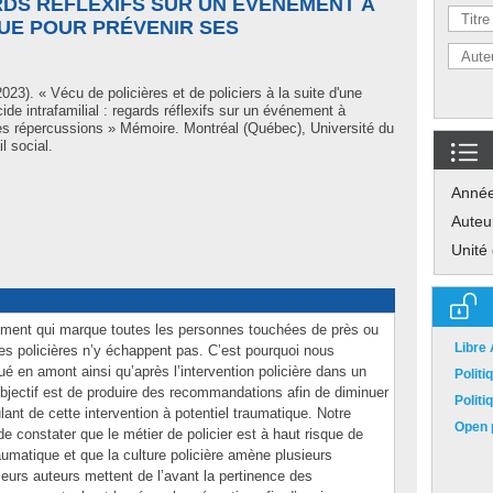
RDS RÉFLEXIFS SUR UN ÉVÉNEMENT À
UE POUR PRÉVENIR SES
023). « Vécu de policières et de policiers à la suite d'une
ide intrafamilial : regards réflexifs sur un événement à
ses répercussions » Mémoire. Montréal (Québec), Université du
l social.
Anné
Auteu
Unité
nement qui marque toutes les personnes touchées de près ou
Libre
t les policières n’y échappent pas. C’est pourquoi nous
ué en amont ainsi qu’après l’intervention policière dans un
Polit
’objectif est de produire des recommandations afin de diminuer
Polit
lant de cette intervention à potentiel traumatique. Notre
Open p
e constater que le métier de policier est à haut risque de
umatique et que la culture policière amène plusieurs
sieurs auteurs mettent de l’avant la pertinence des