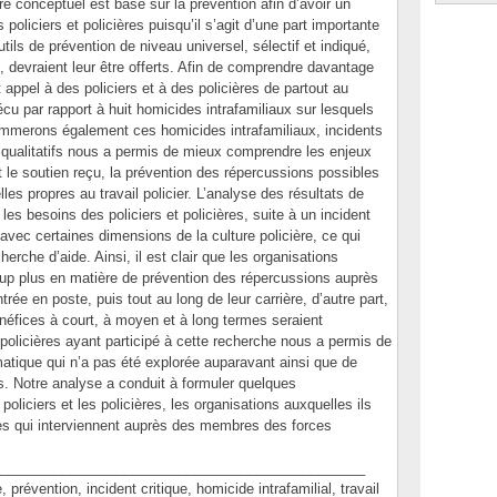
re conceptuel est basé sur la prévention afin d’avoir un
oliciers et policières puisqu’il s’agit d’une part importante
utils de prévention de niveau universel, sélectif et indiqué,
al, devraient leur être offerts. Afin de comprendre davantage
 appel à des policiers et à des policières de partout au
cu par rapport à huit homicides intrafamiliaux sur lesquels
nommerons également ces homicides intrafamiliaux, incidents
s qualitatifs nous a permis de mieux comprendre les enjeux
 et le soutien reçu, la prévention des répercussions possibles
lles propres au travail policier. L’analyse des résultats de
les besoins des policiers et policières, suite à un incident
 avec certaines dimensions de la culture policière, ce qui
erche d’aide. Ainsi, il est clair que les organisations
coup plus en matière de prévention des répercussions auprès
trée en poste, puis tout au long de leur carrière, d’autre part,
énéfices à court, à moyen et à long termes seraient
t policières ayant participé à cette recherche nous a permis de
matique qui n’a pas été explorée auparavant ainsi que de
. Notre analyse a conduit à formuler quelques
oliciers et les policières, les organisations auxquelles ils
es qui interviennent auprès des membres des forces
_______________________________________________
vention, incident critique, homicide intrafamilial, travail