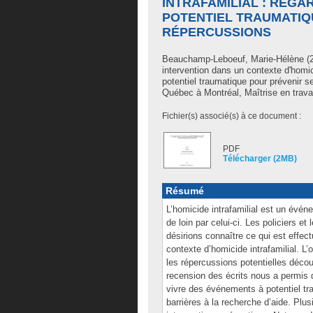
INTRAFAMILIAL : REGA
POTENTIEL TRAUMATIQ
RÉPERCUSSIONS
Beauchamp-Leboeuf, Marie-Hélène
(2
intervention dans un contexte d'homic
potentiel traumatique pour prévenir 
Québec à Montréal, Maîtrise en travai
Fichier(s) associé(s) à ce document :
PDF
Télécharger (2MB)
Résumé
L’homicide intrafamilial est un évé
de loin par celui-ci. Les policiers e
désirions connaître ce qui est effect
contexte d’homicide intrafamilial. L
les répercussions potentielles décou
recension des écrits nous a permis d
vivre des événements à potentiel tra
barrières à la recherche d’aide. Plu