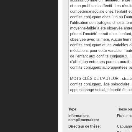
agissait comme un médiateur entre l
et son profil socioaffectif. Les rés
compétence sociale chez l’enfant et 
conflits conjugaux chez l’un ou l’autre
l’utilisation de stratégies d’hostilit
moyenne-faible a été observée entre 
père et l’anxiété-retrait chez l’enfan
observée avec la mère. Aucun lien n’
conflits conjugaux et les variables 
médiations pour cette variable. Toute
de l’enfant aux conflits conjugaux, i
d’affection entre ses parents aurait 
conflits conjugaux autorapportées par 
______________________________
MOTS-CLÉS DE L’AUTEUR : stratégies
conflits conjugaux, âge préscolaire,
apprentissage social, sécurité émoti
Type:
Thèse ou
Informations
Fichier n
complémentaires:
Directeur de thèse:
Capuano,