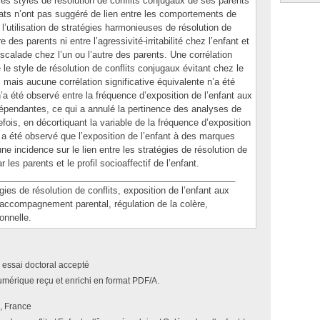
es styles de résolution de conflits conjugaux de ses parents
ultats n’ont pas suggéré de lien entre les comportements de
l’utilisation de stratégies harmonieuses de résolution de
 des parents ni entre l’agressivité-irritabilité chez l’enfant et
é-escalade chez l’un ou l’autre des parents. Une corrélation
le style de résolution de conflits conjugaux évitant chez le
t, mais aucune corrélation significative équivalente n’a été
a été observé entre la fréquence d’exposition de l’enfant aux
dépendantes, ce qui a annulé la pertinence des analyses de
fois, en décortiquant la variable de la fréquence d’exposition
l a été observé que l’exposition de l’enfant à des marques
une incidence sur le lien entre les stratégies de résolution de
les parents et le profil socioaffectif de l’enfant.
_______________________________________________
 de résolution de conflits, exposition de l’enfant aux
 accompagnement parental, régulation de la colère,
onnelle.
 essai doctoral accepté
umérique reçu et enrichi en format PDF/A.
 France