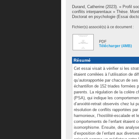
Durand, Catherine
(2023). « Profil soc
conflits interparentaux » Thèse. Mon
Doctorat en psychologie (Essai doctor
Fichier(s) associé(s) à ce document :
PDF
Télécharger (4MB)
Résumé
Cet essai visait à vérifier si les st
étaient corrélées à l’utilisation de d
qu’autorapportée par chacun de ses p
échantillon de 152 triades formées p
parents. La régulation de la colère ch
(PSA), qui indique les comportements
d’anxiété-retrait observés chez lui 
résolution de conflits rapportées par 
harmonieux, l’hostilité-escalade et 
comportements de l’enfant étaient co
isomorphisme. Ensuite, des analyses
d’exposition de l’enfant aux diverse