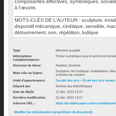
composantes affectives, symboliques, sociales
à l’œuvre.
___________________________________
MOTS-CLÉS DE L’AUTEUR : sculpture, installa
dispositif mécanique, cinétique, sensible, inact
détournement, son, répétition, ludique
Type:
Mémoire accepté
Informations
Fichier numérique reçu et enrichi en forma
complémentaires:
Directeur de thèse:
Papillon, Dominic
Sculpture / Art cinétique / Installations / M
Mots-clés ou Sujets:
et thèses de création
Unité d'appartenance:
Faculté des arts > École des arts visuels
Déposé par:
Service des bibliothèques
Date de dépôt:
12 déc. 2023 13:57
Dernière modification:
12 déc. 2023 13:57
Adresse URL :
https://archipel.uqam.ca/secure/id/eprint
Modifier les métadonnées (propriétaire du document)