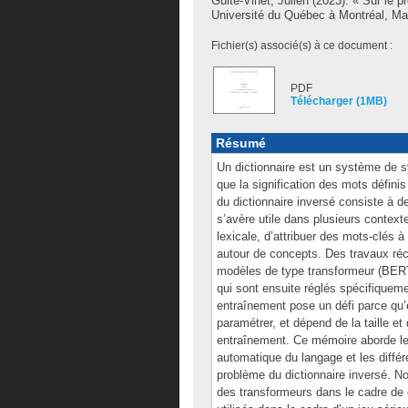
Guité-Vinet, Julien
(2023). « Sur le p
Université du Québec à Montréal, Maî
Fichier(s) associé(s) à ce document :
PDF
Télécharger (1MB)
Résumé
Un dictionnaire est un système de s
que la signification des mots définis
du dictionnaire inversé consiste à d
s’avère utile dans plusieurs contex
lexicale, d’attribuer des mots-clés 
autour de concepts. Des travaux réc
modèles de type transformeur (BERT,
qui sont ensuite réglés spécifiquem
entraînement pose un défi parce qu’el
paramétrer, et dépend de la taille e
entraînement. Ce mémoire aborde le
automatique du langage et les différ
problème du dictionnaire inversé. No
des transformeurs dans le cadre de