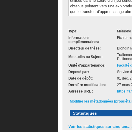
utilisés dans le cadre d’un jeu série
obtenus pointent vers une explorati
que le transfert d’apprentissage afi
Type:
Mémoire 
Informations
Fichier n
complémentaires:
Directeur de thèse:
Blondin 
Traitemen
Mots-clés ou Sujets:
Dictionna
Unité d'appartenance:
Faculté 
Déposé par:
Service d
Date de dépôt:
01 déc. 
Dernière modification:
27 mars 
Adresse URL :
https://
Modifier les métadonnées (propriéta
Statistiques
Voir les statistiques sur cinq ans...