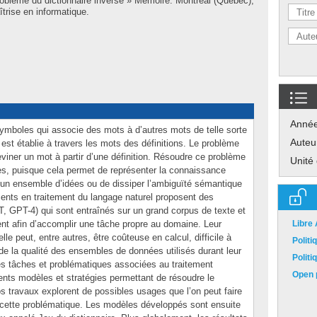
roblème du dictionnaire inversé » Mémoire. Montréal (Québec),
trise en informatique.
Anné
ymboles qui associe des mots à d’autres mots de telle sorte
Auteu
 est établie à travers les mots des définitions. Le problème
eviner un mot à partir d’une définition. Résoudre ce problème
Unité
tes, puisque cela permet de représenter la connaissance
à un ensemble d’idées ou de dissiper l’ambiguïté sémantique
ents en traitement du langage naturel proposent des
 GPT-4) qui sont entraînés sur un grand corpus de texte et
ent afin d’accomplir une tâche propre au domaine. Leur
Libre
le peut, entre autres, être coûteuse en calcul, difficile à
Polit
t de la qualité des ensembles de données utilisés durant leur
Polit
s tâches et problématiques associées au traitement
Open p
ents modèles et stratégies permettant de résoudre le
s travaux explorent de possibles usages que l’on peut faire
 cette problématique. Les modèles développés sont ensuite