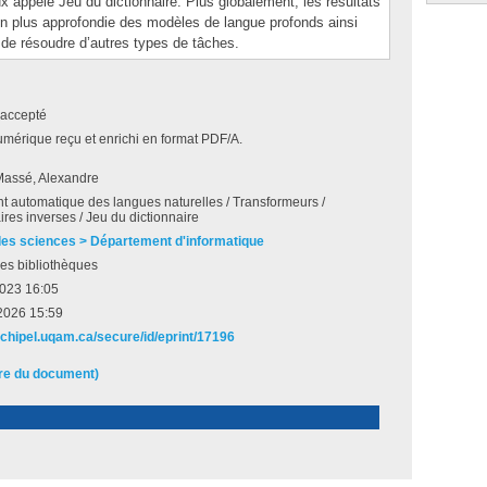
ux appelé Jeu du dictionnaire. Plus globalement, les résultats
on plus approfondie des modèles de langue profonds ainsi
n de résoudre d’autres types de tâches.
accepté
umérique reçu et enrichi en format PDF/A.
Massé, Alexandre
t automatique des langues naturelles / Transformeurs /
ires inverses / Jeu du dictionnaire
des sciences > Département d'informatique
es bibliothèques
2023 16:05
2026 15:59
archipel.uqam.ca/secure/id/eprint/17196
ire du document)