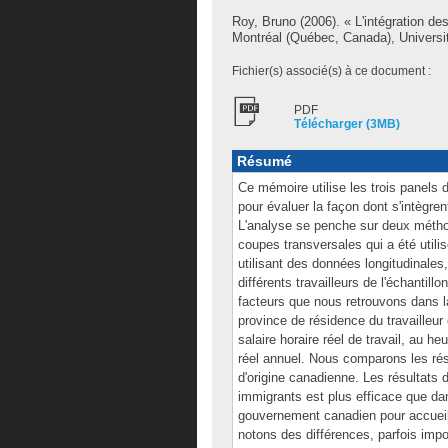
Roy, Bruno
(2006). « L'intégration d
Montréal (Québec, Canada), Universi
Fichier(s) associé(s) à ce document :
PDF
Télécharger (3MB)
Résumé
Ce mémoire utilise les trois panels 
pour évaluer la façon dont s'intègre
L'analyse se penche sur deux méthod
coupes transversales qui a été utili
utilisant des données longitudinales
différents travailleurs de l'échanti
facteurs que nous retrouvons dans la
province de résidence du travailleur 
salaire horaire réel de travail, au h
réel annuel. Nous comparons les résu
d'origine canadienne. Les résultats d
immigrants est plus efficace que dans
gouvernement canadien pour accueill
notons des différences, parfois impo