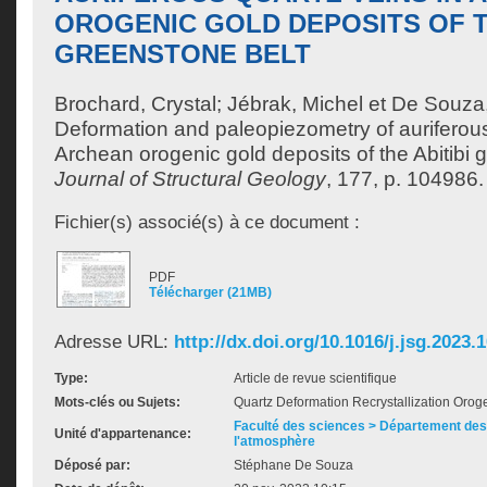
OROGENIC GOLD DEPOSITS OF T
GREENSTONE BELT
Brochard, Crystal
;
Jébrak, Michel
et
De Souza
Deformation and paleopiezometry of auriferous
Archean orogenic gold deposits of the Abitibi 
Journal of Structural Geology
, 177, p. 104986.
Fichier(s) associé(s) à ce document :
PDF
Télécharger (21MB)
Adresse URL:
http://dx.doi.org/10.1016/j.jsg.2023.
Type:
Article de revue scientifique
Mots-clés ou Sujets:
Quartz Deformation Recrystallization Orog
Faculté des sciences > Département des 
Unité d'appartenance:
l'atmosphère
Déposé par:
Stéphane De Souza