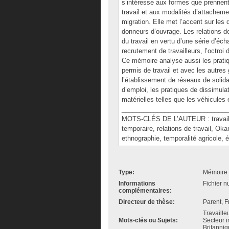
s’intéresse aux formes que prennent 
travail et aux modalités d’attachemen
migration. Elle met l’accent sur le
donneurs d’ouvrage. Les relations d
du travail en vertu d’une série d’éc
recrutement de travailleurs, l’octro
Ce mémoire analyse aussi les pratiqu
permis de travail et avec les autres
l’établissement de réseaux de solidar
d’emploi, les pratiques de dissimula
matérielles telles que les véhicule
______________________________
MOTS-CLÉS DE L’AUTEUR : travailleur
temporaire, relations de travail, Oka
ethnographie, temporalité agricole, é
Type:
Mémoire 
Informations
Fichier n
complémentaires:
Directeur de thèse:
Parent, F
Travailleu
Mots-clés ou Sujets:
Secteur in
Britanniq