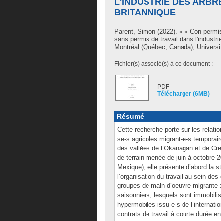
L'INDUSTRIE DES ARBR
BRITANNIQUE
Parent, Simon
(2022). « « Con permis
sans permis de travail dans l'industr
Montréal (Québec, Canada), Universit
Fichier(s) associé(s) à ce document :
PDF
Télécharger (6MB)
Résumé
Cette recherche porte sur les relatio
se-s agricoles migrant-e-s temporaire
des vallées de l’Okanagan et de Cr
de terrain menée de juin à octobre 2
Mexique), elle présente d’abord la st
l’organisation du travail au sein des
groupes de main-d’oeuvre migrante :
saisonniers, lesquels sont immobilisé
hypermobiles issu-e-s de l’internati
contrats de travail à courte durée ent