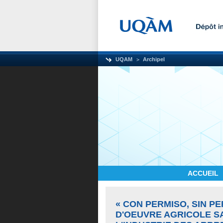
UQAM
Archipel
ACCUEIL
« CON PERMISO, SIN PE
D'OEUVRE AGRICOLE S