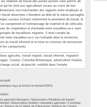
les relations de travail des jeunes pickers sans permis de
t qui les lient aux agriculteurs locaux au cours de leur
s dimensions non-marchandes des rapports entre employés et
e travail observées s’étendent au-delà de la nature passagère
hanges sociaux incluant notamment la prestation de travail, le
i d’un campement et l’entreposage de matériel et de véhicules.
es de coopération et d’entraide entre travailleur-se-s sans
 groupes de travailleurs migrants. Il rend compte de
ité entre travailleur-se-s via l’entraide dans la recherche
tion du travail informel et la mise en commun de ressources
s et les campements.
_______________________________________________
s agricoles, travail migrant, travail informel, migration
nagan, Creston, Colombie-Britannique, arboriculture fruitière,
change social, réciprocité, mobilité dans l’emploi
accepté
umérique reçu et enrichi en format PDF/A.
rédéric
rs agricoles étrangers / Saisonniers / Relations de travail /
formel / Arboriculture fruitière / Industries agricoles / Colombie-
ue / Région de la Vallée de l'Okanagan / Région de Creston