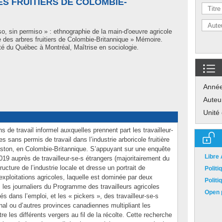
ES FRUITIERS DE COLOMBIE-
o, sin permiso » : ethnographie de la main-d'oeuvre agricole
ie des arbres fruitiers de Colombie-Britannique » Mémoire.
é du Québec à Montréal, Maîtrise en sociologie.
Anné
Auteu
Unité
ns de travail informel auxquelles prennent part les travailleur-
s sans permis de travail dans l’industrie arboricole fruitière
eston, en Colombie-Britannique. S’appuyant sur une enquête
Libre
019 auprès de travailleur-se-s étrangers (majoritairement du
ructure de l’industrie locale et dresse un portrait de
Polit
 exploitations agricoles, laquelle est dominée par deux
Polit
 les journaliers du Programme des travailleurs agricoles
Open p
s dans l’emploi, et les « pickers », des travailleur-se-s
onal ou d’autres provinces canadiennes multipliant les
re les différents vergers au fil de la récolte. Cette recherche