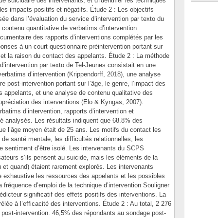
ue suicidaire des intervenants, et d’identifier les techniques
es impacts positifs et négatifs. Étude 2 : Les objectifs
ée dans l’évaluation du service d’intervention par texto du
ontenu quantitative de verbatims d’intervention
ocumentaire des rapports d’interventions complétés par les
onses à un court questionnaire préintervention portant sur
e et la raison du contact des appelants. Étude 2 : La méthode
 d’intervention par texto de Tel-Jeunes consistait en une
erbatims d’intervention (Krippendorff, 2018), une analyse
 post-intervention portant sur l’âge, le genre, l’impact des
des appelants, et une analyse de contenu qualitative des
préciation des interventions (Elo & Kyngas, 2007).
rbatims d’intervention, rapports d’intervention et
été analysés. Les résultats indiquent que 68.8% des
ue l’âge moyen était de 25 ans. Les motifs du contact les
de santé mentale, les difficultés relationnelles, les
et le sentiment d’être isolé. Les intervenants du SCPS
ateurs s’ils pensent au suicide, mais les éléments de la
ù et quand) étaient rarement explorés. Les intervenants
 exhaustive les ressources des appelants et les possibles
a fréquence d’emploi de la technique d’intervention Souligner
dicteur significatif des effets positifs des interventions. La
lée à l’efficacité des interventions. Étude 2 : Au total, 2 276
 post-intervention. 46,5% des répondants au sondage post-