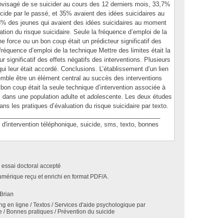
nvisagé de se suicider au cours des 12 derniers mois, 33,7%
uicide par le passé, et 35% avaient des idées suicidaires au
% des jeunes qui avaient des idées suicidaires au moment
ation du risque suicidaire. Seule la fréquence d’emploi de la
e force ou un bon coup était un prédicteur significatif des
 fréquence d’emploi de la technique Mettre des limites était la
ur significatif des effets négatifs des interventions. Plusieurs
ui leur était accordé. Conclusions. L’établissement d’un lien
mble être un élément central au succès des interventions
 bon coup était la seule technique d’intervention associée à
ois dans une population adulte et adolescente. Les deux études
ans les pratiques d’évaluation du risque suicidaire par texto.
_______________________________________________
ntervention téléphonique, suicide, sms, texto, bonnes
 essai doctoral accepté
umérique reçu et enrichi en format PDF/A.
Brian
g en ligne / Textos / Services d'aide psychologique par
 / Bonnes pratiques / Prévention du suicide