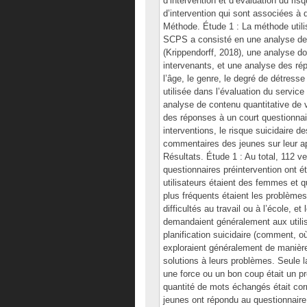
d’intervention et d’évaluation du risq
d’intervention qui sont associées à d
Méthode. Étude 1 : La méthode utilis
SCPS a consisté en une analyse de c
(Krippendorff, 2018), une analyse d
intervenants, et une analyse des rép
l’âge, le genre, le degré de détress
utilisée dans l’évaluation du service
analyse de contenu quantitative de v
des réponses à un court questionnaire
interventions, le risque suicidaire 
commentaires des jeunes sur leur ap
Résultats. Étude 1 : Au total, 112 ve
questionnaires préintervention ont 
utilisateurs étaient des femmes et q
plus fréquents étaient les problèmes 
difficultés au travail ou à l’école, 
demandaient généralement aux utilis
planification suicidaire (comment, o
exploraient généralement de manière
solutions à leurs problèmes. Seule l
une force ou un bon coup était un pré
quantité de mots échangés était corré
jeunes ont répondu au questionnaire