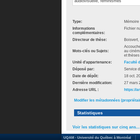
audiovisuelle, féminismes
Type:
Mémoire 
Informations
Fichier n
complémentaires:
Directeur de thèse:
Boisvert,
Accouchem
Mots-clés ou Sujets:
au ciném
et thèses
Unité d'appartenance:
Faculté 
Déposé par:
Service d
Date de dépôt:
18 oct. 2
Dernière modification:
27 mars 
Adresse URL :
https://
Modifier les métadonnées (propriéta
Statistiques
Voir les statistiques sur cinq ans...
UQAM - Université du Québec à Montréal