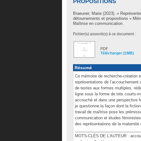
PROPOSITIONS
Braeuner, Marie
(2023). « Représenter
détournements et propositions » Mém
Maîtrise en communication.
Fichier(s) associé(s) à ce document :
PDF
Télécharger (1MB)
Résumé
Ce mémoire de recherche-création es
représentations de l’accouchement d
de textes aux formes multiples, rédi
ligne sous la forme de très courts-
accouché et dans une perspective fém
je questionne la façon dont la fict
travail de maîtrise pose les prémis
communication et études féministes, 
des représentations de la maternité d
______________________________
MOTS-CLÉS DE L’AUTEUR : accouche