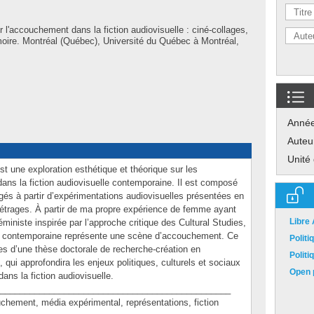
 l'accouchement dans la fiction audiovisuelle : ciné-collages,
oire. Montréal (Québec), Université du Québec à Montréal,
Anné
Auteu
Unité
t une exploration esthétique et théorique sur les
ans la fiction audiovisuelle contemporaine. Il est composé
gés à partir d’expérimentations audiovisuelles présentées en
métrages. À partir de ma propre expérience de femme ayant
Libre
iniste inspirée par l’approche critique des Cultural Studies,
ion contemporaine représente une scène d’accouchement. Ce
Polit
ses d’une thèse doctorale de recherche-création en
Polit
qui approfondira les enjeux politiques, culturels et sociaux
Open p
ans la fiction audiovisuelle.
_______________________________________________
ment, média expérimental, représentations, fiction