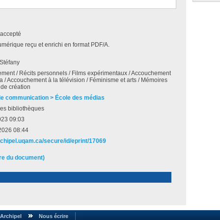
accepté
umérique reçu et enrichi en format PDF/A.
 Stéfany
ent / Récits personnels / Films expérimentaux / Accouchement
a / Accouchement à la télévision / Féminisme et arts / Mémoires
 de création
de communication > École des médias
es bibliothèques
023 09:03
2026 08:44
archipel.uqam.ca/secure/id/eprint/17069
ire du document)
Archipel
Nous écrire