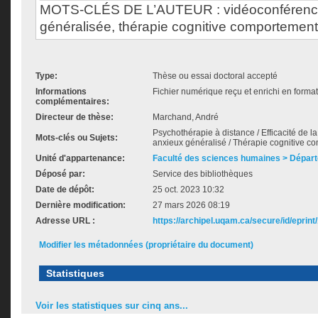
MOTS-CLÉS DE L’AUTEUR : vidéoconférence,
généralisée, thérapie cognitive comportementa
Type:
Thèse ou essai doctoral accepté
Informations
Fichier numérique reçu et enrichi en forma
complémentaires:
Directeur de thèse:
Marchand, André
Psychothérapie à distance / Efficacité de l
Mots-clés ou Sujets:
anxieux généralisé / Thérapie cognitive 
Unité d'appartenance:
Faculté des sciences humaines > Dépar
Déposé par:
Service des bibliothèques
Date de dépôt:
25 oct. 2023 10:32
Dernière modification:
27 mars 2026 08:19
Adresse URL :
https://archipel.uqam.ca/secure/id/eprint
Modifier les métadonnées (propriétaire du document)
Statistiques
Voir les statistiques sur cinq ans...