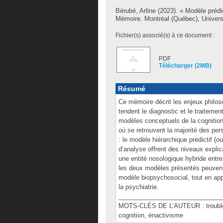
Bérubé, Arline
(2023). « Modèle prédic
Mémoire. Montréal (Québec), Universi
Fichier(s) associé(s) à ce document :
PDF
Télécharger (2MB)
Résumé
Ce mémoire décrit les enjeux philos
tendent le diagnostic et le traitemen
modèles conceptuels de la cognition
où se retrouvent la majorité des per
: le modèle hiérarchique prédictif (
d’analyse offrent des niveaux explic
une entité nosologique hybride entre
les deux modèles présentés peuvent
modèle biopsychosocial, tout en ap
la psychiatrie.
______________________________
MOTS-CLÉS DE L’AUTEUR : trouble n
cognition, énactivisme