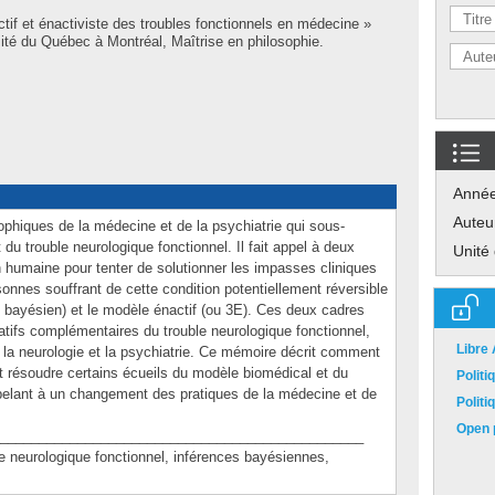
tif et énactiviste des troubles fonctionnels en médecine »
té du Québec à Montréal, Maîtrise en philosophie.
Anné
Auteu
ophiques de la médecine et de la psychiatrie qui sous-
t du trouble neurologique fonctionnel. Il fait appel à deux
Unité
 humaine pour tenter de solutionner les impasses cliniques
sonnes souffrant de cette condition potentiellement réversible
ou bayésien) et le modèle énactif (ou 3E). Ces deux cadres
atifs complémentaires du trouble neurologique fonctionnel,
Libre
 la neurologie et la psychiatrie. Ce mémoire décrit comment
 résoudre certains écueils du modèle biomédical et du
Polit
pelant à un changement des pratiques de la médecine et de
Polit
Open p
_______________________________________________
eurologique fonctionnel, inférences bayésiennes,