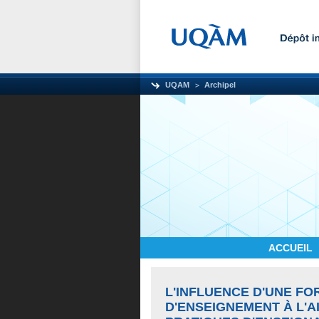
UQAM
Archipel
ACCUEIL
L'INFLUENCE D'UNE FO
D'ENSEIGNEMENT À L'A