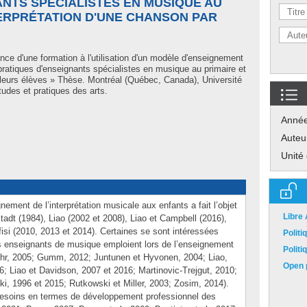
NTS SPÉCIALISTES EN MUSIQUE AU
TERPRÉTATION D'UNE CHANSON PAR
ence d'une formation à l'utilisation d'un modèle d'enseignement
 pratiques d'enseignants spécialistes en musique au primaire et
r leurs élèves » Thèse. Montréal (Québec, Canada), Université
udes et pratiques des arts.
Anné
Auteu
Unité
ement de l’interprétation musicale aux enfants a fait l’objet
Libre
tadt (1984), Liao (2002 et 2008), Liao et Campbell (2016),
isi (2010, 2013 et 2014). Certaines se sont intéressées
Polit
 enseignants de musique emploient lors de l’enseignement
Polit
ohr, 2005; Gumm, 2012; Juntunen et Hyvonen, 2004; Liao,
Open p
6; Liao et Davidson, 2007 et 2016; Martinovic-Trejgut, 2010;
ki, 1996 et 2015; Rutkowski et Miller, 2003; Zosim, 2014).
 besoins en termes de développement professionnel des