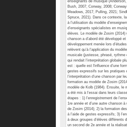
enseignants de musique (Anderson, 2
Bush, 2007; Conway, 2008; Conway et
Meadows, 2017; Pulling, 2021; Sindb
Spruce, 2021). Dans ce contexte, la 
à l’utilisation du modèle d’enseigne
d’enseignants spécialistes en musiqu
élèves. Le modèle de Zosim (2014) u
chanson a d’abord été développé et 
développement menée lors d’études a
relèvent qu’à l’application du modèl
musicale (justesse, phrasé, rythme 
qui rendait l’interprétation globale 
est : quelle est l'influence d’une fo
gestes expressifs sur les pratiques 
l’interprétation d’une chanson par l
formation au modèle de Zosim (2014)
modèle de Kolb (1984). Ensuite, le
a été mis à l’essai dans leurs class
étapes : 1) l’enregistrement de l’e
1re année et d’une autre chanson à 
de Zosim (2014); 2) la formation de
à l’aide de gestes expressifs; 3) 
à deux groupes d’élèves différents 
un second de 2e année et la réalisat