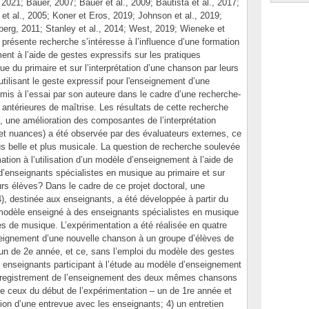
021; Bauer, 2007; Bauer et al., 2009; Bautista et al., 2017;
 al., 2005; Koner et Eros, 2019; Johnson et al., 2019;
erg, 2011; Stanley et al., 2014; West, 2019; Wieneke et
présente recherche s’intéresse à l’influence d’une formation
ment à l’aide de gestes expressifs sur les pratiques
e du primaire et sur l’interprétation d’une chanson par leurs
tilisant le geste expressif pour l'enseignement d’une
mis à l’essai par son auteure dans le cadre d’une recherche-
ntérieures de maîtrise. Les résultats de cette recherche
e, une amélioration des composantes de l’interprétation
et nuances) a été observée par des évaluateurs externes, ce
plus belle et plus musicale. La question de recherche soulevée
rmation à l’utilisation d’un modèle d’enseignement à l’aide de
d’enseignants spécialistes en musique au primaire et sur
eurs élèves? Dans le cadre de ce projet doctoral, une
, destinée aux enseignants, a été développée à partir du
 modèle enseigné à des enseignants spécialistes en musique
es de musique. L’expérimentation a été réalisée en quatre
nseignement d’une nouvelle chanson à un groupe d’élèves de
un de 2e année, et ce, sans l’emploi du modèle des gestes
s enseignants participant à l’étude au modèle d’enseignement
l’enregistrement de l’enseignement des deux mêmes chansons
de ceux du début de l’expérimentation – un de 1re année et
ion d’une entrevue avec les enseignants; 4) un entretien