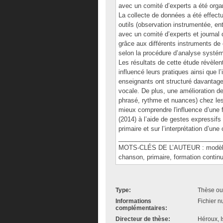
avec un comité d’experts a été orga
La collecte de données a été effectué
outils (observation instrumentée, e
avec un comité d’experts et journal 
grâce aux différents instruments de c
selon la procédure d’analyse systém
Les résultats de cette étude révèle
influencé leurs pratiques ainsi que 
enseignants ont structuré davantag
vocale. De plus, une amélioration d
phrasé, rythme et nuances) chez les
mieux comprendre l'influence d’une 
(2014) à l’aide de gestes expressifs
primaire et sur l’interprétation d’un
______________________________
MOTS-CLÉS DE L’AUTEUR : modèle d’
chanson, primaire, formation contin
Type:
Thèse ou
Informations
Fichier n
complémentaires:
Directeur de thèse:
Héroux, I