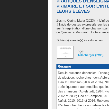
PRATIQUES D'ENSEIGNA
PRIMAIRE ET SUR L'IN
LEURS ÉLÈVES
Zosim, Corina-Maria
(2023). « L'influ
à l'aide de gestes expressifs sur les
sur l'interprétation d'une chanson pa
du Québec à Montréal, Doctorat en ét
Fichier(s) associé(s) à ce document :
PDF
Télécharger (7MB)
Résumé
Depuis quelques décennies, l’enseign
de plusieurs recherches, dont Apfels
Liao et Davidson (2007 et 2016), Naf
spécifiquement aux modèles que les
des chansons (Apfelstadt, 1984; Fl
2002 et 2008; Liao et Campbell, 201
Nafisi, 2010, 2013 et 2014; Rutkows
D’autres chercheurs ont relevé les